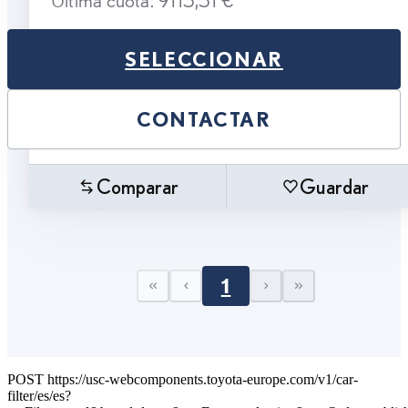
SELECCIONAR
CONTACTAR
Comparar
Guardar
1
First page
Previous page
Next page
Last page
POST https://usc-webcomponents.toyota-europe.com/v1/car-
filter/es/es?