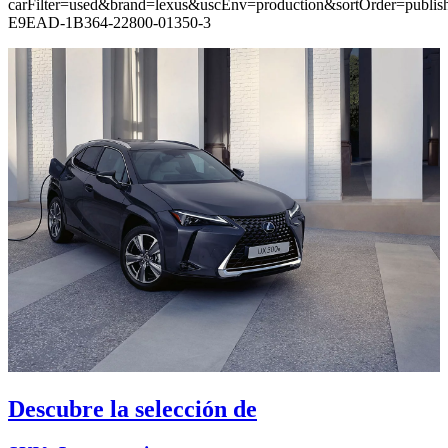
carFilter=used&brand=lexus&uscEnv=production&sortOrder=publi
E9EAD-1B364-22800-01350-3
Descubre la selección de