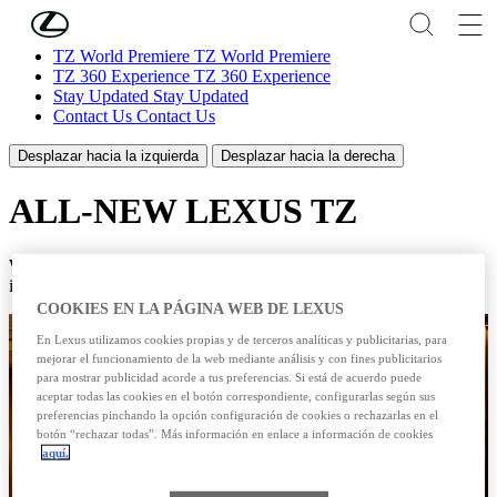
Skip to Main Content
(Press Enter)
TZ World Premiere
TZ World Premiere
TZ 360 Experience
TZ 360 Experience
Stay Updated
Stay Updated
Contact Us
Contact Us
Desplazar hacia la izquierda
Desplazar hacia la derecha
ALL-NEW LEXUS TZ
Would you like a dealership to contact you about your options? Fill
in the form below.
COOKIES EN LA PÁGINA WEB DE LEXUS
En Lexus utilizamos cookies propias y de terceros analíticas y publicitarias, para
mejorar el funcionamiento de la web mediante análisis y con fines publicitarios
para mostrar publicidad acorde a tus preferencias. Si está de acuerdo puede
aceptar todas las cookies en el botón correspondiente, configurarlas según sus
preferencias pinchando la opción configuración de cookies o rechazarlas en el
botón “rechazar todas”. Más información en enlace a información de cookies
aquí.