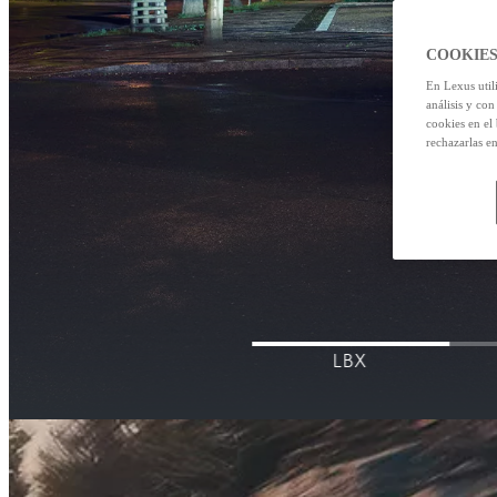
COOKIES
En Lexus util
análisis y con
cookies en el
rechazarlas e
LBX