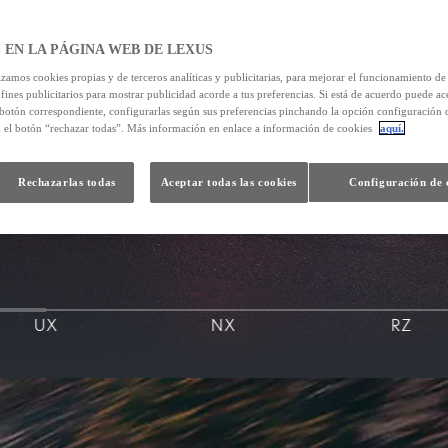
 EN LA PÁGINA WEB DE LEXUS
izamos cookies propias y de terceros analíticas y publicitarias, para mejorar el funcionamiento d
 fines publicitarios para mostrar publicidad acorde a tus preferencias. Si está de acuerdo puede ac
 botón correspondiente, configurarlas según sus preferencias pinchando la opción configuración 
n el botón “rechazar todas”. Más información en enlace a información de cookies
aquí.
Rechazarlas todas
Aceptar todas las cookies
Configuración de 
UX
NX
RZ​