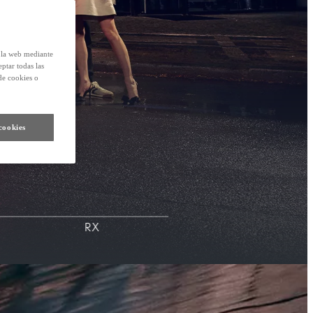
e la web mediante
eptar todas las
de cookies o
cookies
RX
ES