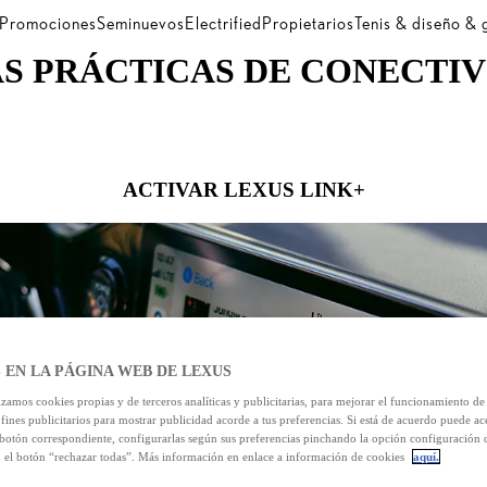
Promociones
Seminuevos
Electrified
Propietarios
Tenis & diseño &
S PRÁCTICAS DE CONECTI
ACTIVAR LEXUS LINK+
 EN LA PÁGINA WEB DE LEXUS
izamos cookies propias y de terceros analíticas y publicitarias, para mejorar el funcionamiento d
 fines publicitarios para mostrar publicidad acorde a tus preferencias. Si está de acuerdo puede ac
 botón correspondiente, configurarlas según sus preferencias pinchando la opción configuración 
n el botón “rechazar todas”. Más información en enlace a información de cookies
aquí.