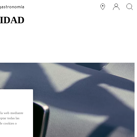
 gastronomía
VIDAD
e la web mediante
eptar todas las
de cookies o