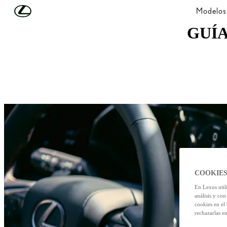
Skip to Main Content
(Press Enter)
Modelos
GUÍA
COOKIES
En Lexus util
análisis y con
cookies en el
rechazarlas e