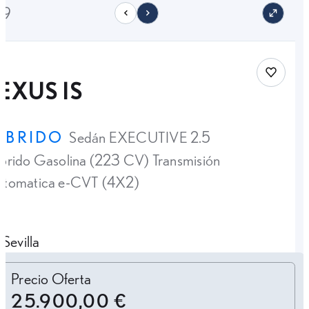
19
Save car
EXUS IS
ÍBRIDO
Sedán EXECUTIVE 2.5
brido Gasolina (223 CV) Transmisión
utomatica e-CVT (4X2)
Sevilla
Personalizar cuota
Precio Oferta
25.900,00 €