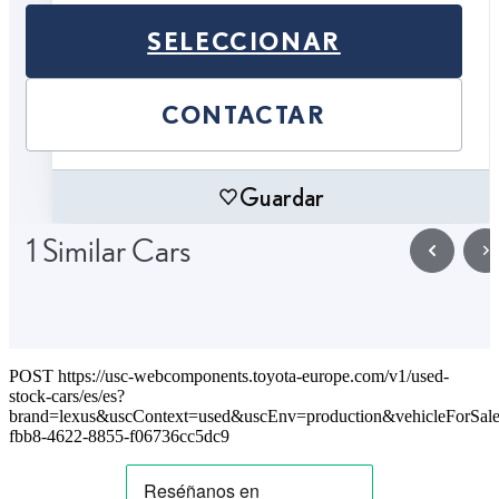
SELECCIONAR
CONTACTAR
Guardar
1 Similar Cars
POST https://usc-webcomponents.toyota-europe.com/v1/used-
stock-cars/es/es?
brand=lexus&uscContext=used&uscEnv=production&vehicleForSale
fbb8-4622-8855-f06736cc5dc9