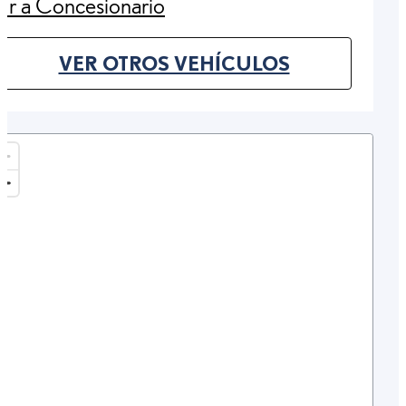
Ir a Concesionario
(Opens in new tab)
VER OTROS VEHÍCULOS
(OPENS IN NEW TAB)