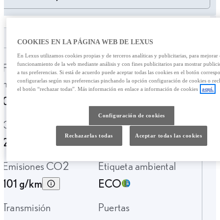
COOKIES EN LA PÁGINA WEB DE LEXUS
En Lexus utilizamos cookies propias y de terceros analíticas y publicitarias, para mejorar 
Fecha de
Kilometraje
funcionamiento de la web mediante análisis y con fines publicitarios para mostrar public
a tus preferencias. Si está de acuerdo puede aceptar todas las cookies en el botón corresp
matriculación
configurarlas según sus preferencias pinchando la opción configuración de cookies o rec
166.682 Km.
el botón “rechazar todas”. Más información en enlace a información de cookies
aquí.
01-2018
Configuración de cookies
Garantía
Tipo de combustible
Rechazarlas todas
Aceptar todas las cookies
24 Meses
Híbrido Gasolina
Emisiones CO2
Etiqueta ambiental
101 g/km
ECO
Transmisión
Puertas