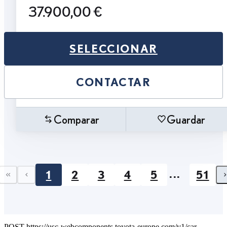
37.900,00 €
SELECCIONAR
CONTACTAR
Comparar
Guardar
...
1
2
3
4
5
51
First page
Previous page
POST https://usc-webcomponents.toyota-europe.com/v1/car-