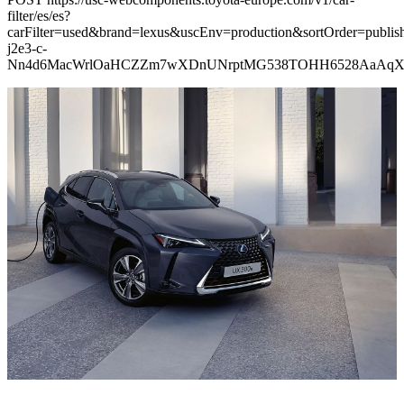
filter/es/es?
carFilter=used&brand=lexus&uscEnv=production&sortOrder=p
j2e3-c-
Nn4d6MacWrlOaHCZZm7wXDnUNrptMG538TOHH6528AaAq