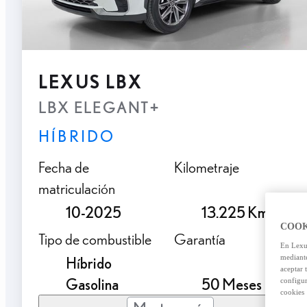
LEXUS LBX
LBX ELEGANT+
HÍBRIDO
Fecha de
Kilometraje
matriculación
10-2025
13.225 Km.
COOK
Tipo de combustible
Garantía
En Lexus
mediante
Híbrido
aceptar 
Gasolina
50 Meses
configur
cookies