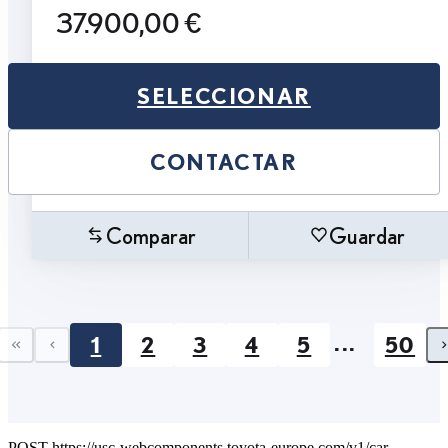
37.900,00 €
SELECCIONAR
CONTACTAR
Comparar
Guardar
...
1
2
3
4
5
50
First page
Previous page
POST https://usc-webcomponents.toyota-europe.com/v1/car-