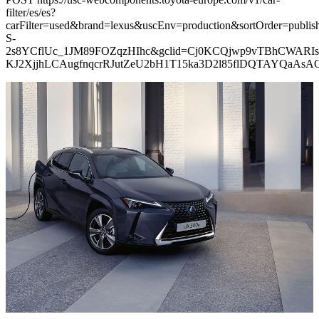
filter/es/es?
carFilter=used&brand=lexus&uscEnv=production&sortOrder=p
S-
2s8YCflUc_1JM89FOZqzHIhc&gclid=Cj0KCQjwp9vTBhCWARIs
KJ2XjjhLCAugfnqcrRJutZeU2bH1T15ka3D2l85flDQTAYQaAs