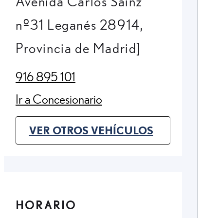
Avenida Carlos Sainz
nº31 Leganés 28914,
Provincia de Madrid]
916 895 101
(Opens in new tab)
Ir a Concesionario
(Opens in new tab)
VER OTROS VEHÍCULOS
(OPENS IN NEW TAB)
HORARIO