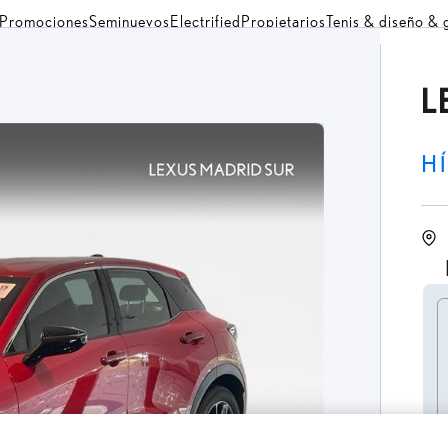
Promociones
Seminuevos
Electrified
Propietarios
Tenis & diseño &
L
H
C