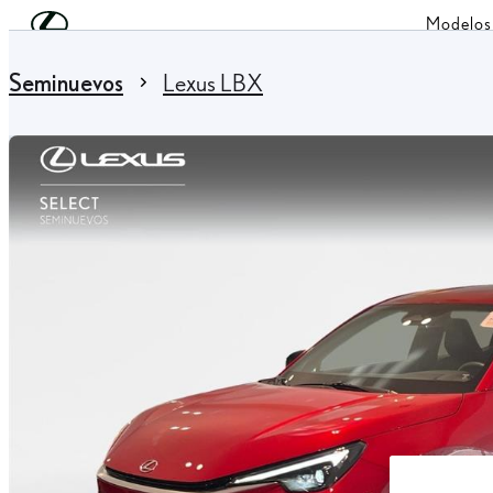
Skip to Main Content
(Press Enter)
Modelos
You are here
:
Seminuevos
Lexus LBX