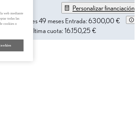
Personalizar financiación
e la web mediante
eptar todas las
93,27 € /mes
49 meses
Entrada: 6300,00 €
de cookies o
AE: 9,94%
Última cuota: 16.150,25 €
cookies