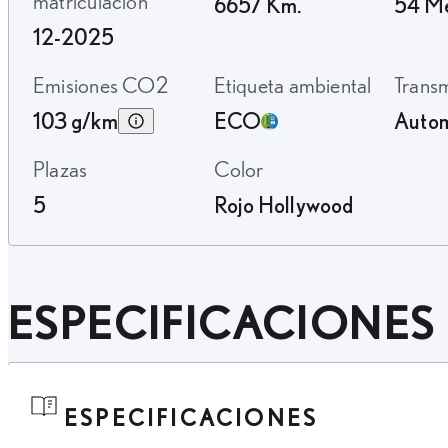
matriculación
6657 Km.
54 M
12-2025
Emisiones CO2
Etiqueta ambiental
Trans
103 g/km
ECO
Autom
Plazas
Color
5
Rojo Hollywood
ESPECIFICACIONES
ESPECIFICACIONES