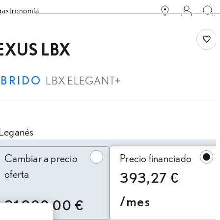
 gastronomía
Save
EXUS LBX
ÍBRIDO
LBX ELEGANT+
Leganés
ambiar a precio oferta
Cambiar a precio
Precio financiado
oferta
393,27 €
/mes
31.900,00 €