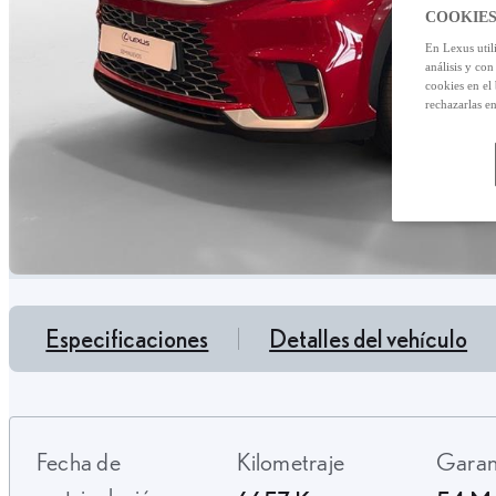
COOKIES
En Lexus util
análisis y con
cookies en el
rechazarlas e
Especificaciones
Detalles del vehículo
Fecha de
Kilometraje
Gara