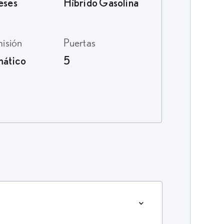
eses
Híbrido Gasolina
misión
Puertas
ático
5