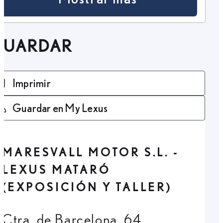
GUARDAR
Imprimir
Guardar en My Lexus
MARESVALL MOTOR S.L. -
LEXUS MATARÓ
(EXPOSICIÓN Y TALLER)
Ctra. de Barcelona, 64