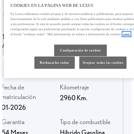
/mes
32.900,00 €
COOKIES EN LA PÁGINA WEB DE LEXUS
En Lexus utilizamos cookies propias y de terceros analíticas y publicitarias, para mejorar 
funcionamiento de la web mediante análisis y con fines publicitarios para mostrar public
Personalizar financiación
a tus preferencias. Si está de acuerdo puede aceptar todas las cookies en el botón corresp
configurarlas según sus preferencias pinchando la opción configuración de cookies o rec
el botón “rechazar todas”. Más información en enlace a información de cookies
aquí.
411,08 € /mes
49 meses
Entrada: 6500,00 €
TAE: 9,95%
Última cuota: 16.338,35 €
Configuración de cookies
Rechazarlas todas
Aceptar todas las cookies
Fecha de
Kilometraje
matriculación
2960 Km.
01-2026
Garantía
Tipo de combustible
54 Meses
Híbrido Gasolina