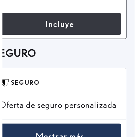
Incluye
SEGURO
SEGURO
Oferta de seguro personalizada
Mostrar más