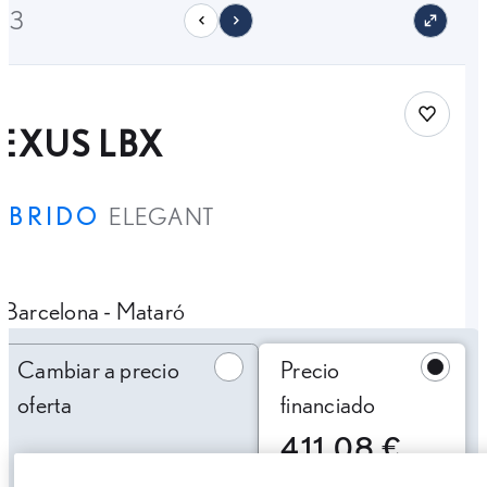
/33
Save car
EXUS LBX
ÍBRIDO
ELEGANT
Barcelona - Mataró
Cambiar a precio oferta
Cambiar a precio
Precio
oferta
financiado
411,08 €