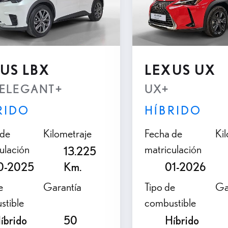
US LBX
LEXUS UX
 Transmisión Automatica e-CVT (4X2)
 ELEGANT+
UX+
RIDO
HÍBRIDO
 de
Kilometraje
Fecha de
Ki
ulación
matriculación
13.225
0-2025
Km.
01-2026
e
Garantía
Tipo de
Ga
stible
combustible
íbrido
50
Híbrido