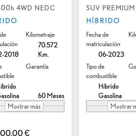
300h 4WD NEDC
SUV PREMIUM 2
RIDO
HÍBRIDO
 de
Kilometraje
Fecha de
Ki
ulación
matriculación
70.572
2-2018
Km.
06-2023
e
Garantía
Tipo de
Ga
stible
combustible
íbrido
Híbrido
asolina
60 Meses
Gasolina
Mostrar más
Mostrar 
900,00 €