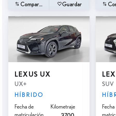
Comparar
Guardar
Co
LEXUS UX
LEX
UX+
SUV 
HÍBRIDO
HÍB
Fecha de
Kilometraje
Fecha
matriculación
matric
3700