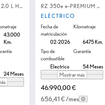
.0 L Híbrido (2WD)
RZ 350e e-PREMIUM EF
ELÉCTRICO
lometraje
Fecha de
Kilometraje
matriculación
43.000
Km.
02-2026
6475 Km.
rantía
Tipo de
Garantía
combustible
Electrico
54 Meses
24 Meses
Mostrar más
más
46.990,00 €
656,41 € /mes