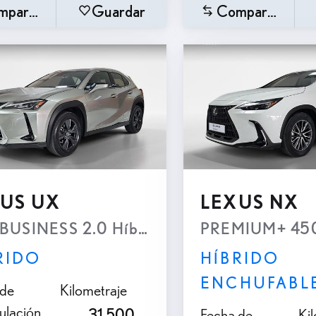
mparar
Guardar
Comparar
US UX
LEXUS NX
BUSINESS 2.0 Híbrido Gasolina Transmisi
PREMIUM+ 450h
RIDO
HÍBRIDO
ENCHUFABL
 de
Kilometraje
ulación
31.500
Fecha de
Ki