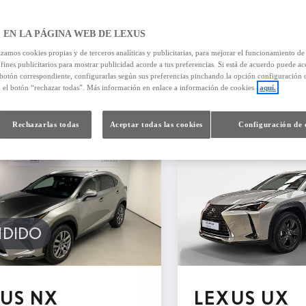
 EN LA PÁGINA WEB DE LEXUS
izamos cookies propias y de terceros analíticas y publicitarias, para mejorar el funcionamiento d
 fines publicitarios para mostrar publicidad acorde a tus preferencias. Si está de acuerdo puede ac
 botón correspondiente, configurarlas según sus preferencias pinchando la opción configuración 
599
resultados
n el botón “rechazar todas”. Más información en enlace a información de cookies
aquí.
Rechazarlas todas
Aceptar todas las cookies
Configuración de 
NDIDO
US NX
LEXUS UX