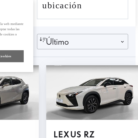
ubicación
e la web mediante
eptar todas las
de cookies o
Último
cookies
LEXUS RZ