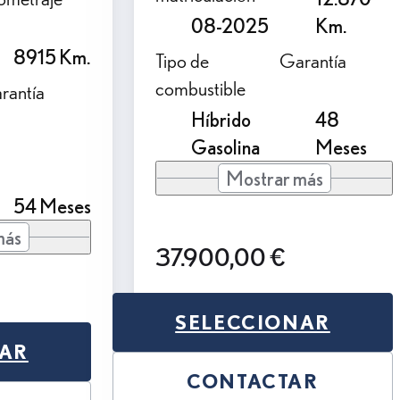
08-2025
Km.
8915 Km.
Tipo de
Garantía
combustible
rantía
Híbrido
48
Gasolina
Meses
Mostrar más
54 Meses
más
37.900,00 €
SELECCIONAR
NAR
CONTACTAR