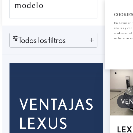
modelo
COOKIES
En Lexus util
análisis y con
cookies en el
Todos los filtros
rechazarlas e
VENTAJAS
VE
LEXUS
LEX