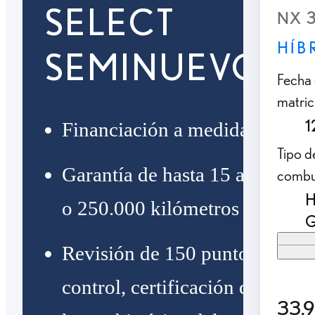
SELECT
NX 
HÍB
SEMINUEVOS
Fecha
matric
1
Financiación a medida
Tipo d
Garantía de hasta 15 años
combu
H
o 250.000 kilómetros
G
Revisión de 150 puntos de
control, certificación de
33.