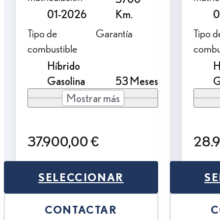
01-2026
Km.
0
Tipo de
Garantía
Tipo d
combustible
combu
Híbrido
H
Gasolina
53 Meses
G
Mostrar más
37.900,00 €
28.
SELECCIONAR
SE
CONTACTAR
C