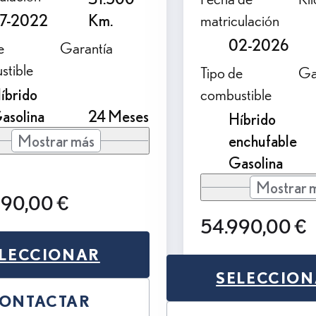
7-2022
Km.
matriculación
02-2026
e
Garantía
stible
Tipo de
Ga
íbrido
combustible
asolina
24 Meses
Híbrido
Mostrar más
enchufable
Gasolina
Mostrar 
990,00 €
54.990,00 €
LECCIONAR
SELECCIO
ONTACTAR