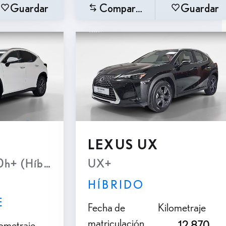
Guardar
Comparar
Guardar
LEXUS UX
ón Automatica e-CVT (4X2)
+ (Híbrido Enchufable)
UX+
HÍBRIDO
E
Fecha de
Kilometraje
matriculación
lometraje
12.870