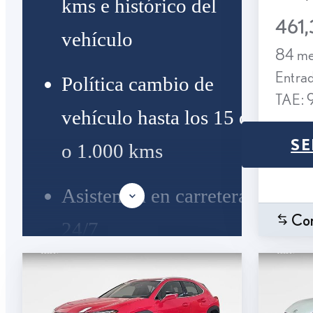
kms e histórico del
461,
vehículo
84 me
Entra
Política cambio de
TAE: 
vehículo hasta los 15 días
SE
o 1.000 kms
Asistencia en carretera
Co
24/7
Posibilidad de contratar el
mantenimiento, seguro y