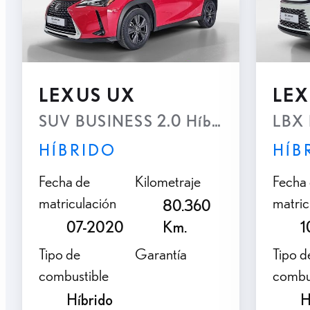
accesorios
Asesoramiento
LEXUS UX
LEX
personalizado por
SUV BUSINESS 2.0 Híbrido Gasolina
LBX
teléfono
HÍBRIDO
HÍB
Fecha de
Kilometraje
Fecha
matriculación
matric
80.360
07-2020
Km.
1
Tipo de
Garantía
Tipo d
combustible
combu
Híbrido
H