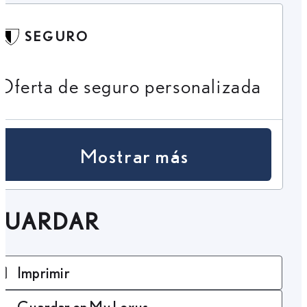
SEGURO
Oferta de seguro personalizada
Mostrar más
GUARDAR
Imprimir
Guardar en My Lexus