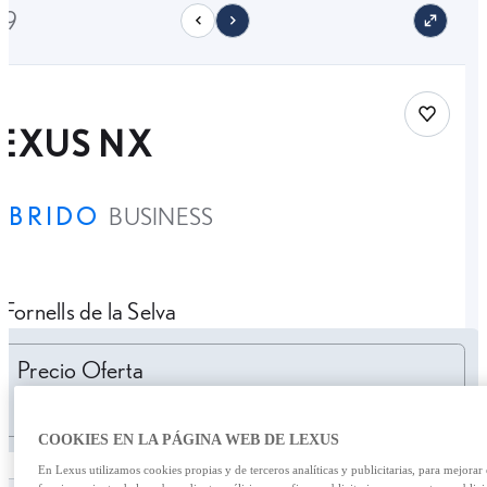
19
Save car
LEXUS NX
ÍBRIDO
BUSINESS
Fornells de la Selva
Personalizar cuota
Precio Oferta
23.990,00 €
COOKIES EN LA PÁGINA WEB DE LEXUS
En Lexus utilizamos cookies propias y de terceros analíticas y publicitarias, para mejorar 