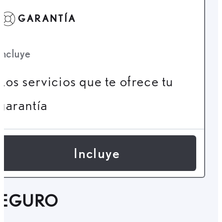
GARANTÍA
Incluye
Los servicios que te ofrece tu
garantía
Incluye
SEGURO