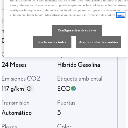
funcionamiento de la web mediante análisis y con fines publicitarios para mostrar public
a tus preferencias. Si está de acuerdo puede aceptar todas las cookies en el botón corresp
configurarlas según sus preferencias pinchando la opción configuración de cookies o rec
el botón “rechazar todas”. Más información en enlace a información de cookies
aquí.
Fecha de
Kilometraje
matriculación
124.750 Km.
Configuración de cookies
01-2018
Rechazarlas todas
Aceptar todas las cookies
Garantía
Tipo de combustible
24 Meses
Híbrido Gasolina
Emisiones CO2
Etiqueta ambiental
117 g/km
ECO
Transmisión
Puertas
Automático
5
Plazas
Color