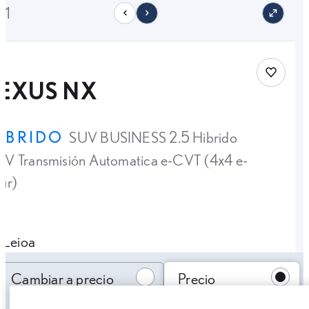
21
Save car
LEXUS NX
ÍBRIDO
SUV BUSINESS 2.5 Hibrido
V Transmisión Automatica e-CVT (4x4 e-
ur)
Leioa
Cambiar a precio oferta
Cambiar a precio
Precio
oferta
financiado