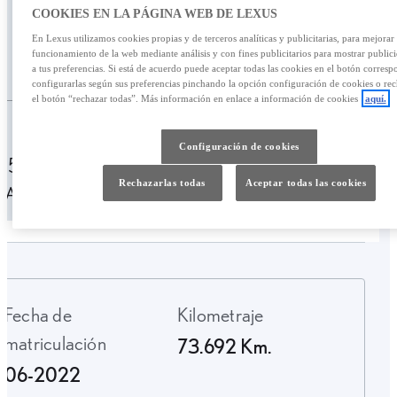
COOKIES EN LA PÁGINA WEB DE LEXUS
653,24 €
En Lexus utilizamos cookies propias y de terceros analíticas y publicitarias, para mejorar 
funcionamiento de la web mediante análisis y con fines publicitarios para mostrar public
/mes
40.900,00 €
a tus preferencias. Si está de acuerdo puede aceptar todas las cookies en el botón corresp
configurarlas según sus preferencias pinchando la opción configuración de cookies o rec
el botón “rechazar todas”. Más información en enlace a información de cookies
aquí.
Personalizar financiación
Configuración de cookies
653,24 € /mes
49 meses
Entrada: 8100,00 €
Rechazarlas todas
Aceptar todas las cookies
TAE: 10,11%
Última cuota: 12.129,06 €
Fecha de
Kilometraje
matriculación
73.692 Km.
06-2022