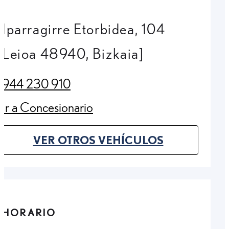
Iparragirre Etorbidea, 104
Leioa 48940, Bizkaia]
944 230 910
(Opens in new tab)
Ir a Concesionario
(Opens in new tab)
VER OTROS VEHÍCULOS
(OPENS IN NEW TAB)
HORARIO