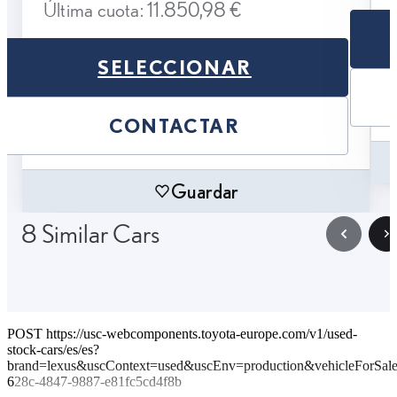
Última cuota: 11.850,98 €
SELECCIONAR
CONTACTAR
Guardar
8 Similar Cars
POST https://usc-webcomponents.toyota-europe.com/v1/used-
stock-cars/es/es?
brand=lexus&uscContext=used&uscEnv=production&vehicleForSal
628c-4847-9887-e81fc5cd4f8b