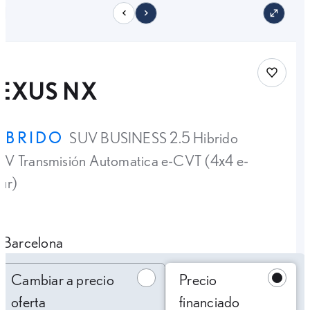
11
Save car
LEXUS NX
ÍBRIDO
SUV BUSINESS 2.5 Hibrido
V Transmisión Automatica e-CVT (4x4 e-
ur)
Barcelona
Cambiar a precio oferta
Cambiar a precio
Precio
oferta
financiado