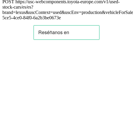
POST https://usc-webcomponents.toyota-europe.com/v1/used-
stock-cars/es/es?
brand=lexus&uscContext=used&uscEnv=production&vehicleForSal
5ce5-4ce0-84f0-6a2b3be0673e