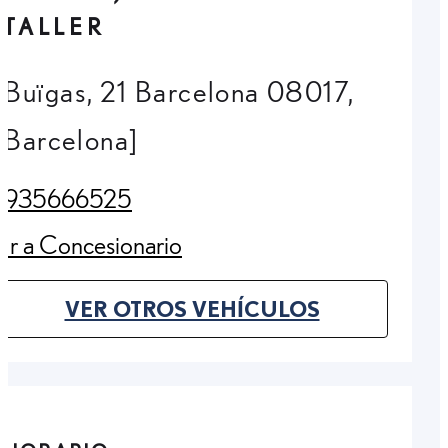
TALLER
Buïgas, 21 Barcelona 08017,
Barcelona]
935666525
(Opens in new tab)
Ir a Concesionario
(Opens in new tab)
VER OTROS VEHÍCULOS
(OPENS IN NEW TAB)