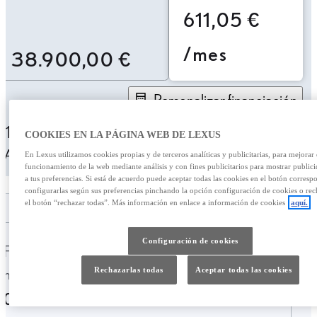
611,05 €
/mes
38.900,00 €
Personalizar financiación
611,05 € /mes
49 meses
Entrada: 7700,00 €
COOKIES EN LA PÁGINA WEB DE LEXUS
TAE: 10,09%
Última cuota: 12.129,06 €
En Lexus utilizamos cookies propias y de terceros analíticas y publicitarias, para mejorar 
funcionamiento de la web mediante análisis y con fines publicitarios para mostrar public
a tus preferencias. Si está de acuerdo puede aceptar todas las cookies en el botón corresp
configurarlas según sus preferencias pinchando la opción configuración de cookies o rec
el botón “rechazar todas”. Más información en enlace a información de cookies
aquí.
Configuración de cookies
Fecha de
Kilometraje
matriculación
Rechazarlas todas
Aceptar todas las cookies
91.536 Km.
05-2022