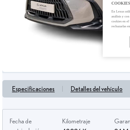
COOKIES
En Lexus util
análisis y con
cookies en el
rechazarlas e
Especificaciones
Detalles del vehículo
Fecha de
Kilometraje
Gara