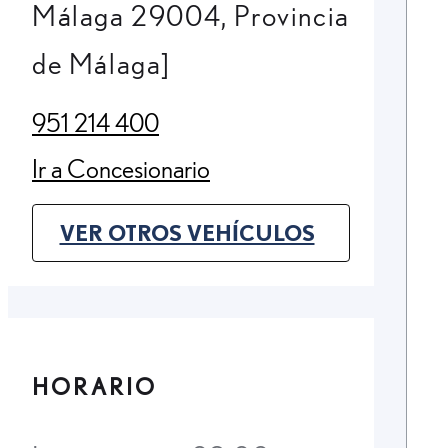
Málaga 29004, Provincia
de Málaga]
951 214 400
(Opens in new tab)
Ir a Concesionario
(Opens in new tab)
VER OTROS VEHÍCULOS
(OPENS IN NEW TAB)
HORARIO