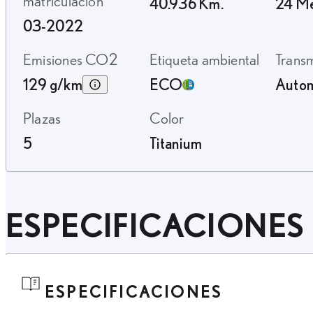
matriculación
40.936 Km.
24 M
03-2022
Emisiones CO2
Etiqueta ambiental
Trans
129 g/km
ECO
Autom
Plazas
Color
5
Titanium
ESPECIFICACIONES
ESPECIFICACIONES