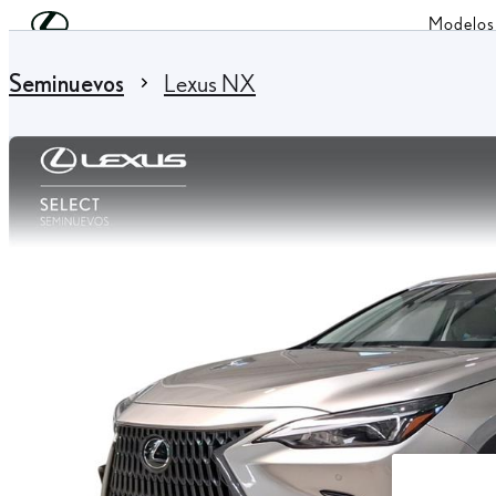
Skip to Main Content
(Press Enter)
Modelos
You are here
:
Seminuevos
Lexus NX