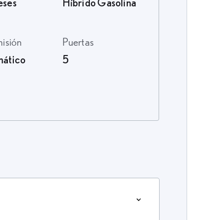
eses
Híbrido Gasolina
misión
Puertas
ático
5