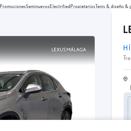
Promociones
Seminuevos
Electrified
Propietarios
Tenis & diseño &
L
H
Tr
P