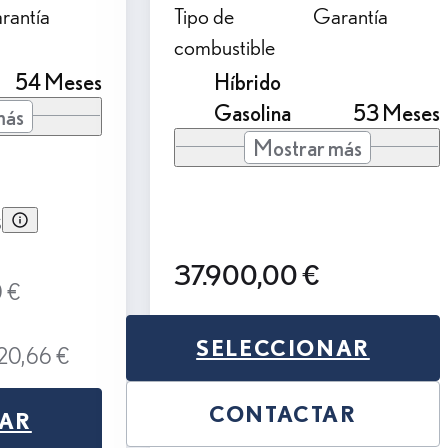
rantía
Tipo de
Garantía
combustible
54 Meses
Híbrido
Gasolina
53 Meses
más
Mostrar más
s
37.900,00 €
0 €
SELECCIONAR
020,66 €
CONTACTAR
NAR