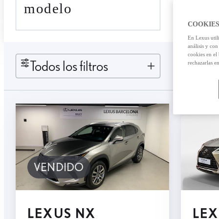
modelo
COOKIES
En Lexus util
análisis y con
cookies en el
Todos los filtros
rechazarlas e
VENDIDO
LEXUS NX
LEX