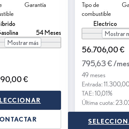
e
Garantía
Tipo de
Ga
stible
combustible
íbrido
Electrico
asolina
54 Meses
Mostrar 
Mostrar más
56.706,00 €
795,63 € /me
49 meses
990,00 €
Entrada: 11.300,0
TAE: 10,01%
LECCIONAR
Última cuota: 23.
ONTACTAR
SELECCIO