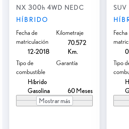
NX 300h 4WD NEDC
SUV 
HÍBRIDO
HÍB
Fecha de
Kilometraje
Fecha
matriculación
matric
70.572
12-2018
Km.
0
Tipo de
Garantía
Tipo d
combustible
combu
Híbrido
H
Gasolina
60 Meses
G
Mostrar más