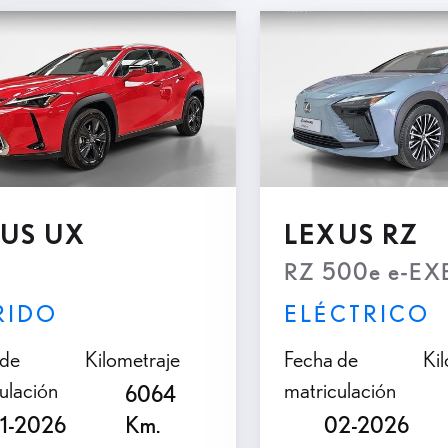
accesorios
Asesorami
personaliz
teléfono
US UX
LEXUS RZ
RZ 500e e-E
RIDO
ELÉCTRICO
 de
Kilometraje
Fecha de
Ki
ulación
matriculación
6064
1-2026
Km.
02-2026