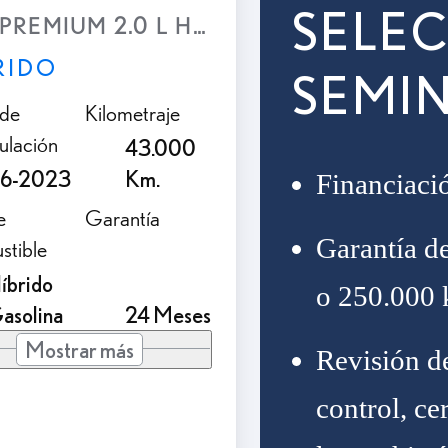
SELEC
PREMIUM 2.0 L Híbrido (2WD)
RIDO
SEMI
 de
Kilometraje
ulación
43.000
6-2023
Km.
Financiaci
e
Garantía
Garantía d
stible
íbrido
o 250.000 
asolina
24 Meses
Mostrar más
Revisión d
control, ce