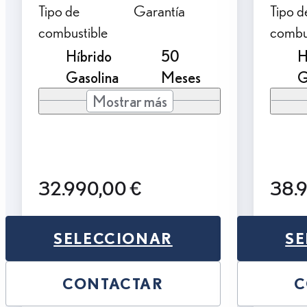
Tipo de
Garantía
Tipo d
combustible
combu
Híbrido
50
H
Gasolina
Meses
G
Mostrar más
32.990,00 €
38.
SELECCIONAR
SE
CONTACTAR
C