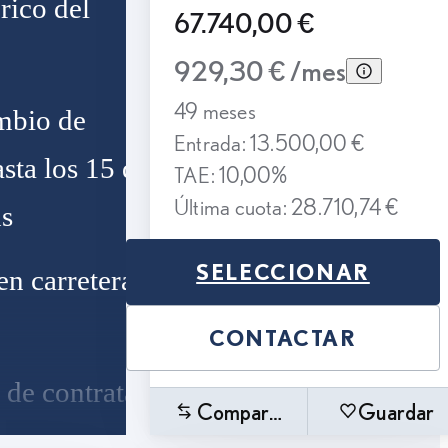
rico del
67.740,00 €
929,30 € /mes
49 meses
ambio de
Entrada: 13.500,00 €
sta los 15 días
TAE: 10,00%
Última cuota: 28.710,74 €
s
SELECCIONAR
en carretera
CONTACTAR
 de contratar el
Comparar
Guardar
nto, seguro y