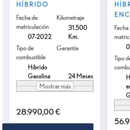
HÍBRIDO
HÍB
ENC
Fecha de
Kilometraje
matriculación
31.500
Fecha
07-2022
Km.
matric
0
Tipo de
Garantía
combustible
Tipo d
Híbrido
combu
Gasolina
24 Meses
H
Mostrar más
e
G
28.990,00 €
56.