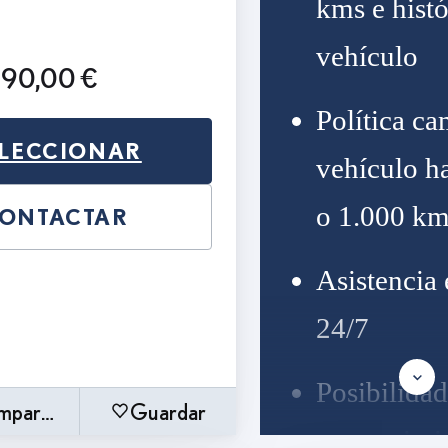
kms e histó
vehículo
990,00 €
Política c
LECCIONAR
vehículo ha
o 1.000 km
ONTACTAR
Asistencia 
24/7
Posibilidad
mparar
Guardar
mantenimie