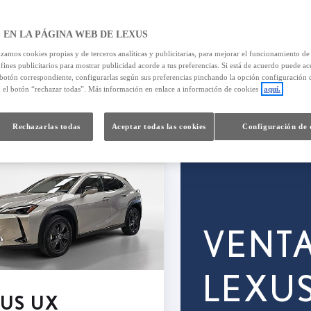
 EN LA PÁGINA WEB DE LEXUS
izamos cookies propias y de terceros analíticas y publicitarias, para mejorar el funcionamiento d
 fines publicitarios para mostrar publicidad acorde a tus preferencias. Si está de acuerdo puede ac
 botón correspondiente, configurarlas según sus preferencias pinchando la opción configuración 
605
resultados
n el botón “rechazar todas”. Más información en enlace a información de cookies
aquí.
Rechazarlas todas
Aceptar todas las cookies
Configuración de 
VENT
LEXU
US UX