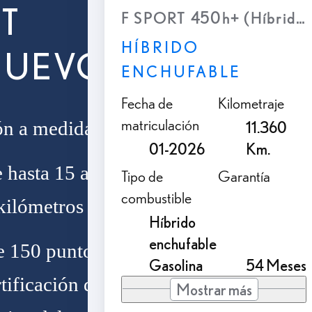
T
F SPORT 450h+ (Híbrido 
HÍBRIDO
NUEVOS
ENCHUFABLE
Fecha de
Kilometraje
matriculación
ón a medida
11.360
01-2026
Km.
e hasta 15 años
Tipo de
Garantía
combustible
kilómetros
Híbrido
enchufable
e 150 puntos de
Gasolina
54 Meses
rtificación de
Mostrar más