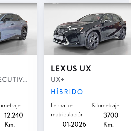
ento
ado por
LEXUS UX
XECUTIVE AWD
UX+
HÍBRIDO
lometraje
Fecha de
Kilometraje
matriculación
12.240
3700
Km.
01-2026
Km.