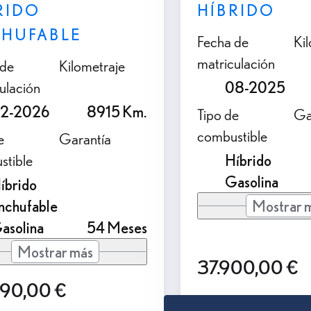
RIDO
HÍBRIDO
HUFABLE
Fecha de
Ki
matriculación
 de
Kilometraje
ulación
08-2025
2-2026
8915 Km.
Tipo de
Ga
combustible
e
Garantía
stible
Híbrido
Gasolina
íbrido
nchufable
Mostrar 
asolina
54 Meses
Mostrar más
37.900,00 €
990,00 €