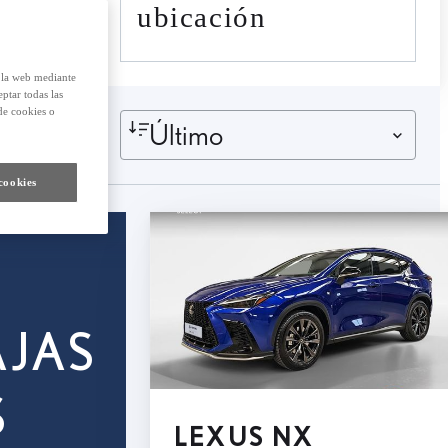
ubicación
e la web mediante
eptar todas las
de cookies o
Último
cookies
AJAS
S
LEXUS NX