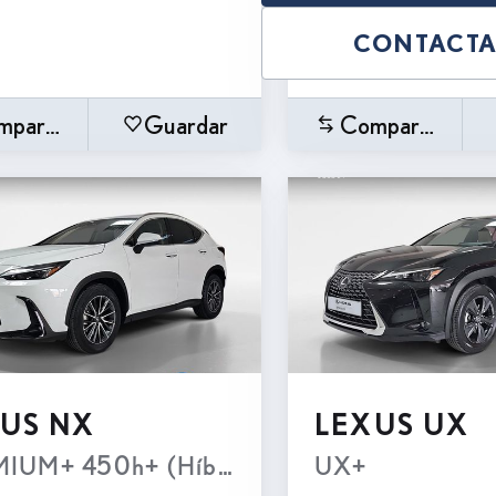
CONTACT
mparar
Guardar
Comparar
US NX
LEXUS UX
 Transmisión Automatica e-CVT (4X2)
IUM+ 450h+ (Híbrido Enchufable)
UX+