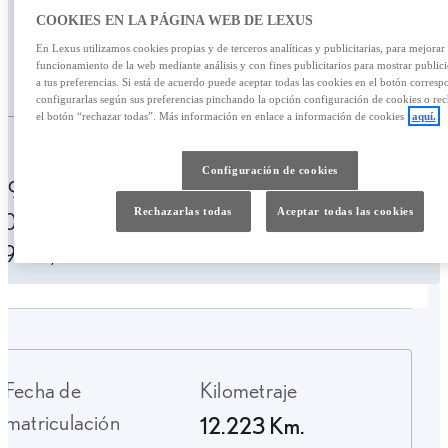
791,66 €
COOKIES EN LA PÁGINA WEB DE LEXUS
En Lexus utilizamos cookies propias y de terceros analíticas y publicitarias, para mejorar 
funcionamiento de la web mediante análisis y con fines publicitarios para mostrar public
/mes
53.900,00 €
a tus preferencias. Si está de acuerdo puede aceptar todas las cookies en el botón corresp
configurarlas según sus preferencias pinchando la opción configuración de cookies o rec
el botón “rechazar todas”. Más información en enlace a información de cookies
aquí.
Personalizar financiación
Configuración de cookies
791,66 € /mes
49 meses
Entrada:
Rechazarlas todas
Aceptar todas las cookies
10.700,00 €
TAE: 10,04%
Última cuota:
19.913,80 €
Fecha de
Kilometraje
matriculación
12.223 Km.