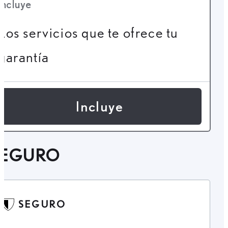
Incluye
Los servicios que te ofrece tu
garantía
Incluye
SEGURO
SEGURO