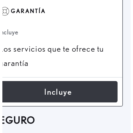
GARANTÍA
Incluye
Los servicios que te ofrece tu
garantía
Incluye
SEGURO