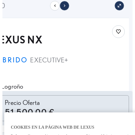
10
Save car
LEXUS NX
ÍBRIDO
EXECUTIVE+
Logroño
Personalizar cuota
Precio Oferta
51.500,00 €
COOKIES EN LA PÁGINA WEB DE LEXUS