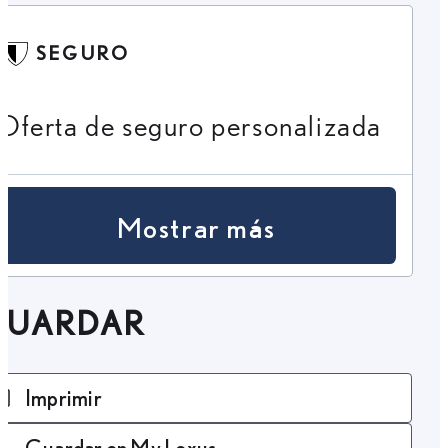
SEGURO
Oferta de seguro personalizada
Mostrar más
GUARDAR
Imprimir
Guardar en My Lexus