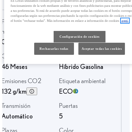
En Lexus utilizamos cookies propias y de terceros analíticas y publicitarias, para mejorar 
funcionamiento de la web mediante análisis y con fines publicitarios para mostrar public
a tus preferencias. Si está de acuerdo puede aceptar todas las cookies en el botón corresp
configurarlas según sus preferencias pinchando la opción configuración de cookies o rec
Fecha de
Kilometraje
el botón “rechazar todas”. Más información en enlace a información de cookies
aquí.
matriculación
6556 Km.
Configuración de cookies
05-2025
Rechazarlas todas
Aceptar todas las cookies
Garantía
Tipo de combustible
46 Meses
Híbrido Gasolina
Emisiones CO2
Etiqueta ambiental
132 g/km
ECO
Transmisión
Puertas
Automático
5
Plazas
Color