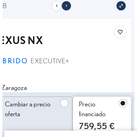
/28
Save car
LEXUS NX
ÍBRIDO
EXECUTIVE+
Zaragoza
Cambiar a precio oferta
Cambiar a precio
Precio
oferta
financiado
759,55 €