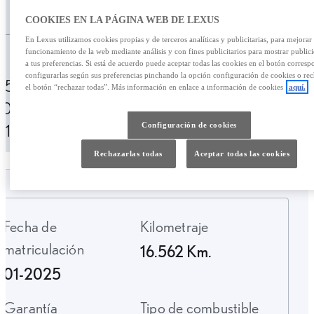
/mes
53.450,00 €
COOKIES EN LA PÁGINA WEB DE LEXUS
En Lexus utilizamos cookies propias y de terceros analíticas y publicitarias, para mejorar 
Personalizar financiación
funcionamiento de la web mediante análisis y con fines publicitarios para mostrar public
a tus preferencias. Si está de acuerdo puede aceptar todas las cookies en el botón corresp
configurarlas según sus preferencias pinchando la opción configuración de cookies o rec
759,55 € /mes
49 meses
Entrada:
el botón “rechazar todas”. Más información en enlace a información de cookies
aquí.
10.600,00 €
TAE: 10,02%
Última cuota:
Configuración de cookies
21.225,69 €
Rechazarlas todas
Aceptar todas las cookies
Fecha de
Kilometraje
matriculación
16.562 Km.
01-2025
Garantía
Tipo de combustible