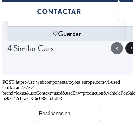
CONTACTAR
Guardar
4 Similar Cars
POST https://usc-webcomponents.toyota-europe.com/v1/used-
stock-cars/es/es?
brand=lexus&uscContext=used&uscEnv=production&vehicleForSal
5e93-42cb-a7a9-6c088a53fd93