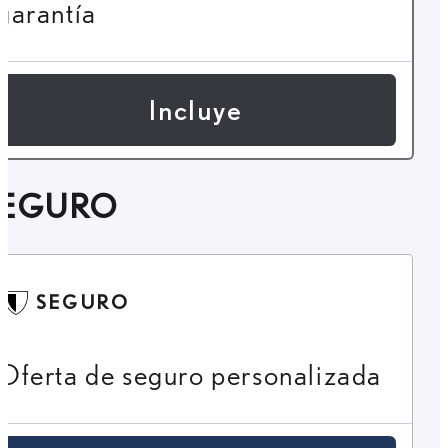
garantía
Incluye
SEGURO
SEGURO
Oferta de seguro personalizada