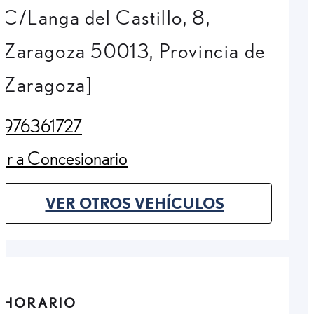
C/Langa del Castillo, 8,
Zaragoza 50013, Provincia de
Zaragoza]
976361727
(Opens in new tab)
Ir a Concesionario
(Opens in new tab)
VER OTROS VEHÍCULOS
(OPENS IN NEW TAB)
HORARIO