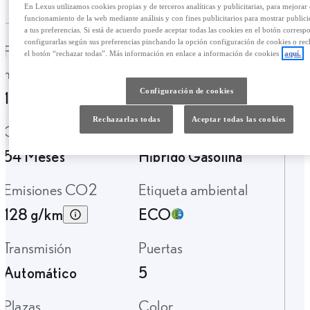
En Lexus utilizamos cookies propias y de terceros analíticas y publicitarias, para mejorar 
funcionamiento de la web mediante análisis y con fines publicitarios para mostrar public
a tus preferencias. Si está de acuerdo puede aceptar todas las cookies en el botón corresp
configurarlas según sus preferencias pinchando la opción configuración de cookies o rec
Fecha de
Kilometraje
el botón “rechazar todas”. Más información en enlace a información de cookies
aquí.
matriculación
25 Km.
Configuración de cookies
12-2025
Rechazarlas todas
Aceptar todas las cookies
Garantía
Tipo de combustible
54 Meses
Híbrido Gasolina
Emisiones CO2
Etiqueta ambiental
128 g/km
ECO
Transmisión
Puertas
Automático
5
Plazas
Color