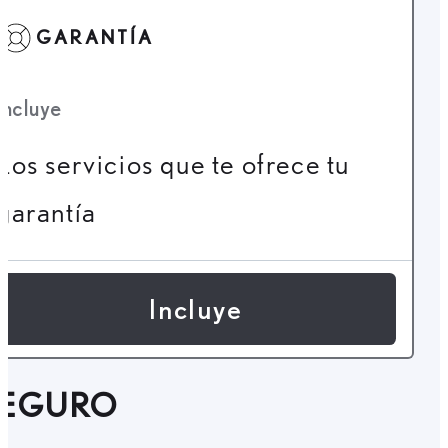
GARANTÍA
Incluye
Los servicios que te ofrece tu
garantía
Incluye
SEGURO