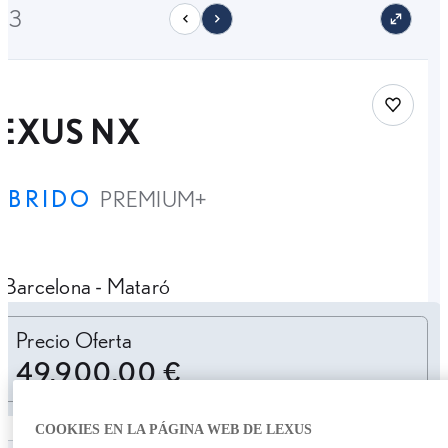
/33
Save car
LEXUS NX
ÍBRIDO
PREMIUM+
Barcelona - Mataró
Personalizar cuota
Precio Oferta
49.900,00 €
COOKIES EN LA PÁGINA WEB DE LEXUS