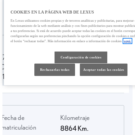
777,77 €
COOKIES EN LA PÁGINA WEB DE LEXUS
/mes
En Lexus utilizamos cookies propias y de terceros analíticas y publicitarias, para mejorar 
54.900,00 €
funcionamiento de la web mediante análisis y con fines publicitarios para mostrar public
a tus preferencias. Si está de acuerdo puede aceptar todas las cookies en el botón corresp
configurarlas según sus preferencias pinchando la opción configuración de cookies o rec
Personalizar financiación
el botón “rechazar todas”. Más información en enlace a información de cookies
aquí.
777,77 € /mes
49 meses
Entrada:
Configuración de cookies
10.900,00 €
TAE: 10,02%
Última cuota:
Rechazarlas todas
Aceptar todas las cookies
21.919,59 €
Fecha de
Kilometraje
matriculación
8864 Km.