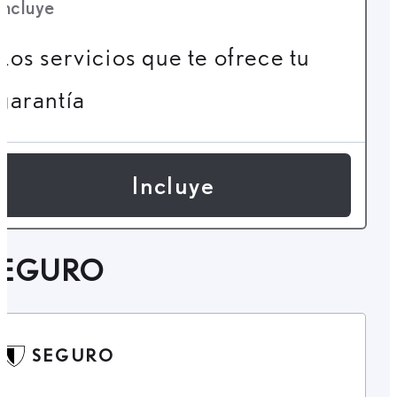
Incluye
Los servicios que te ofrece tu
garantía
Incluye
SEGURO
SEGURO