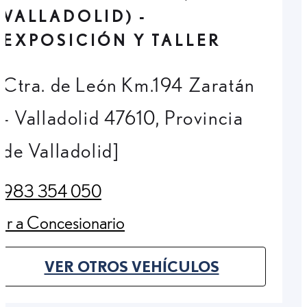
VALLADOLID) -
EXPOSICIÓN Y TALLER
Ctra. de León Km.194 Zaratán
- Valladolid 47610, Provincia
de Valladolid]
983 354 050
(Opens in new tab)
Ir a Concesionario
(Opens in new tab)
VER OTROS VEHÍCULOS
(OPENS IN NEW TAB)