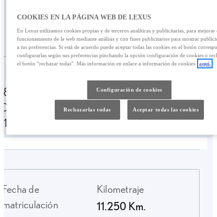
780,14 €
COOKIES EN LA PÁGINA WEB DE LEXUS
En Lexus utilizamos cookies propias y de terceros analíticas y publicitarias, para mejorar 
/mes
0,00 €
funcionamiento de la web mediante análisis y con fines publicitarios para mostrar public
a tus preferencias. Si está de acuerdo puede aceptar todas las cookies en el botón corresp
configurarlas según sus preferencias pinchando la opción configuración de cookies o rec
el botón “rechazar todas”. Más información en enlace a información de cookies
aquí.
Personalizar financiación
780,14 € /mes
49 meses
Entrada:
Configuración de cookies
10.900,00 €
TAE: 10,02%
Última cuota:
Rechazarlas todas
Aceptar todas las cookies
21.919,59 €
Fecha de
Kilometraje
matriculación
11.250 Km.