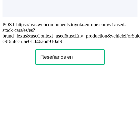
POST https://usc-webcomponents.toyota-europe.com/v1/used-
stock-cars/es/es?
brand=lexus&uscContext=used&uscEnv=production&vehicleForSale
c9f6-4cc5-ae01-f46a6d910af9