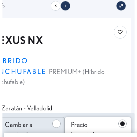
16
Save car
LEXUS NX
ÍBRIDO
NCHUFABLE
PREMIUM+ (Híbrido
chufable)
Zaratán - Valladolid
Cambiar a precio oferta
Cambiar a
Precio
precio oferta
financiado