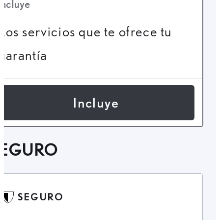
Incluye
Los servicios que te ofrece tu
garantía
Incluye
SEGURO
SEGURO