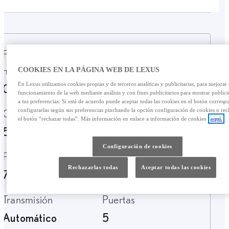
Fecha de
Kilometraje
matriculación
4498 Km.
COOKIES EN LA PÁGINA WEB DE LEXUS
En Lexus utilizamos cookies propias y de terceros analíticas y publicitarias, para mejorar 
01-2026
funcionamiento de la web mediante análisis y con fines publicitarios para mostrar public
a tus preferencias. Si está de acuerdo puede aceptar todas las cookies en el botón corresp
Garantía
Tipo de combustible
configurarlas según sus preferencias pinchando la opción configuración de cookies o rec
el botón “rechazar todas”. Más información en enlace a información de cookies
aquí.
54 Meses
Electrico
Configuración de cookies
Per City
Etiqueta ambiental
Rechazarlas todas
Aceptar todas las cookies
706 Km.
CERO
Transmisión
Puertas
Automático
5