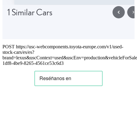
1 Similar Cars
POST https://usc-webcomponents.toyota-europe.com/v1/used-
stock-cars/es/es?
brand=lexus&uscContext=used&uscEnv=production&vehicleForSal
1df8-4be9-8265-4561ce53c6d3