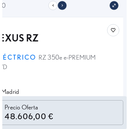
40
Save car
EXUS RZ
LÉCTRICO
RZ 350e e-PREMIUM
WD
Madrid
Personalizar cuota
Precio Oferta
48.606,00 €