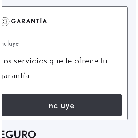
GARANTÍA
Incluye
Los servicios que te ofrece tu
garantía
Incluye
SEGURO