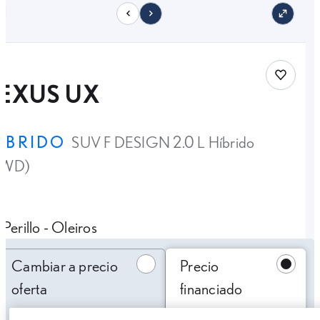
11
Save car
LEXUS UX
ÍBRIDO
SUV F DESIGN 2.0 L Híbrido
2WD)
Perillo - Oleiros
Cambiar a precio oferta
Cambiar a precio
Precio
oferta
financiado
379,95 €