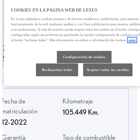
COOKIES EN LA PÁGINA WEB DE LEXUS
/mes
27.900,00 €
En Lexus utilizamos cookies propias y de terceros analíticas y publicitarias, para mejorar 
funcionamiento de la web mediante análisis y con fines publicitarios para mostrar public
a tus preferencias. Si está de acuerdo puede aceptar todas las cookies en el botón corresp
Personalizar financiación
configurarlas según sus preferencias pinchando la opción configuración de cookies o rec
el botón “rechazar todas”. Más información en enlace a información de cookies
aquí.
379,95 € /mes
84 meses
Entrada:
5500,00 €
TAE: 9,81%
Configuración de cookies
Rechazarlas todas
Aceptar todas las cookies
Fecha de
Kilometraje
matriculación
105.449 Km.
12-2022
Garantía
Tipo de combustible