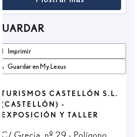
GUARDAR
Imprimir
Guardar en My Lexus
TURISMOS CASTELLÓN S.L.
(CASTELLÓN) -
EXPOSICIÓN Y TALLER
C/ Grecia, nº 29 - Polígono