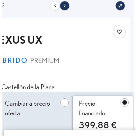
12
Save car
LEXUS UX
ÍBRIDO
PREMIUM
Castellón de la Plana
Cambiar a precio oferta
Cambiar a precio
Precio
oferta
financiado
399,88 €