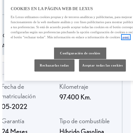
/mes
25.500,00 €
COOKIES EN LA PÁGINA WEB DE LEXUS
En Lexus utilizamos cookies propias y de terceros analíticas y publicitarias, para mejorar 
Personalizar financiación
funcionamiento de la web mediante análisis y con fines publicitarios para mostrar public
a tus preferencias. Si está de acuerdo puede aceptar todas las cookies en el botón corresp
configurarlas según sus preferencias pinchando la opción configuración de cookies o rec
399,88 € /mes
49 meses
Entrada: 5100,00 €
el botón “rechazar todas”. Más información en enlace a información de cookies
aquí.
TAE: 10,10%
Última cuota: 7910,83 €
Configuración de cookies
Rechazarlas todas
Aceptar todas las cookies
Fecha de
Kilometraje
matriculación
97.400 Km.
05-2022
Garantía
Tipo de combustible
24 Meses
Híbrido Gasolina