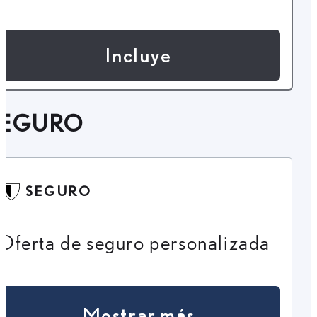
Incluye
SEGURO
SEGURO
Oferta de seguro personalizada
Mostrar más