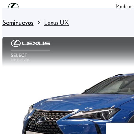
Skip to Main Content
(Press Enter)
Modelos
You are here
:
Seminuevos
Lexus UX