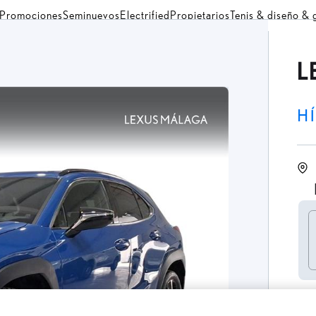
Promociones
Seminuevos
Electrified
Propietarios
Tenis & diseño &
L
H
P