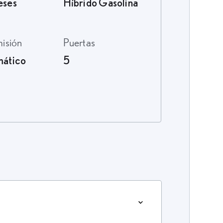
eses
Híbrido Gasolina
misión
Puertas
ático
5