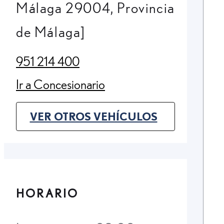
Málaga 29004, Provincia
de Málaga]
951 214 400
(Opens in new tab)
Ir a Concesionario
(Opens in new tab)
VER OTROS VEHÍCULOS
(OPENS IN NEW TAB)
HORARIO