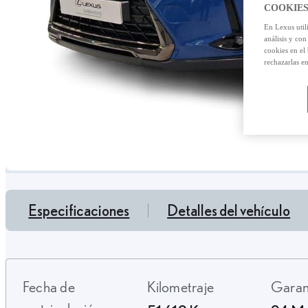
COOKIES
En Lexus util
análisis y con
cookies en el
rechazarlas e
Especificaciones
Detalles del vehículo
Fecha de
Kilometraje
Gara