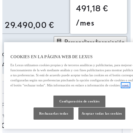
491,18 €
/mes
29.490,00 €
Personalizar financiación
491,18 € /mes
49 meses
Entrada: 5900,00 €
COOKIES EN LA PÁGINA WEB DE LEXUS
TAE: 10,15%
Última cuota: 7498,12 €
En Lexus utilizamos cookies propias y de terceros analíticas y publicitarias, para mejorar 
funcionamiento de la web mediante análisis y con fines publicitarios para mostrar public
a tus preferencias. Si está de acuerdo puede aceptar todas las cookies en el botón corresp
configurarlas según sus preferencias pinchando la opción configuración de cookies o rec
el botón “rechazar todas”. Más información en enlace a información de cookies
aquí.
Configuración de cookies
Fecha de
Kilometraje
matriculación
Rechazarlas todas
Aceptar todas las cookies
43.626 Km.
06-2022