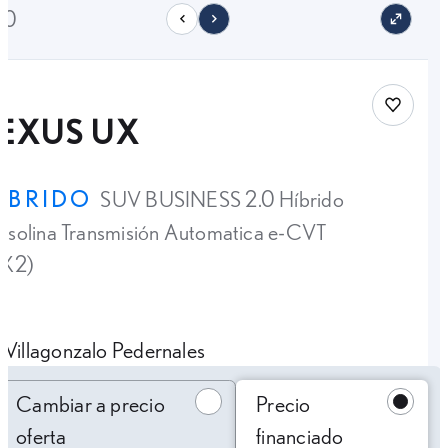
10
Save car
LEXUS UX
ÍBRIDO
SUV BUSINESS 2.0 Híbrido
solina Transmisión Automatica e-CVT
4X2)
Villagonzalo Pedernales
Cambiar a precio oferta
Cambiar a precio
Precio
oferta
financiado