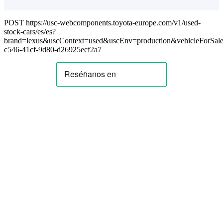
POST https://usc-webcomponents.toyota-europe.com/v1/used-
stock-cars/es/es?
brand=lexus&uscContext=used&uscEnv=production&vehicleForSale
c546-41cf-9d80-d26925ecf2a7