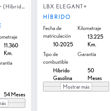
(Híbrido Enchufable)
LBX ELEGANT+
HÍBRIDO
E
Fecha de
Kilometraje
matriculación
lometraje
13.225
10-2025
Km.
11.360
Km.
Tipo de
Garantía
combustible
rantía
Híbrido
50
Gasolina
Meses
Mostrar más
54 Meses
más