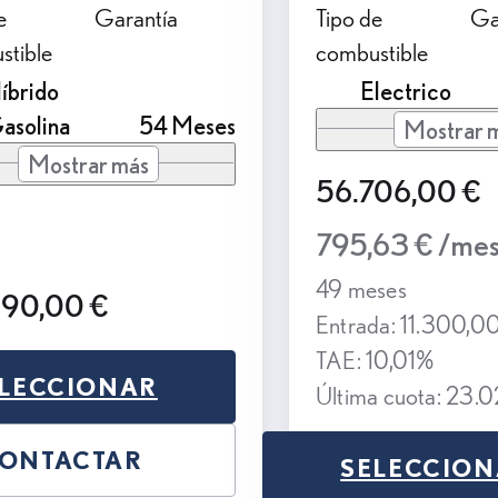
e
Garantía
Tipo de
Ga
stible
combustible
íbrido
Electrico
asolina
54 Meses
Mostrar 
Mostrar más
56.706,00 €
795,63 € /me
49 meses
990,00 €
Entrada: 11.300,0
TAE: 10,01%
LECCIONAR
Última cuota: 23.
ONTACTAR
SELECCIO