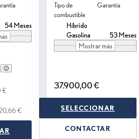
rantía
Tipo de
Garantía
combustible
54 Meses
Híbrido
Gasolina
53 Meses
más
Mostrar más
s
37.900,00 €
0 €
SELECCIONAR
020,66 €
CONTACTAR
NAR