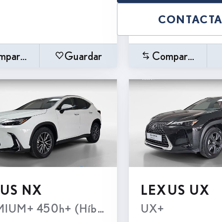
CONTACT
mparar
Guardar
Comparar
US NX
LEXUS UX
 Transmisión Automatica e-CVT (4X2)
IUM+ 450h+ (Híbrido Enchufable)
UX+