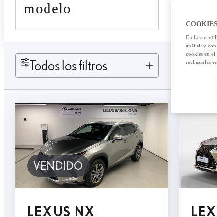
modelo
COOKIES
En Lexus util
análisis y con
cookies en el
Todos los filtros
rechazarlas e
VENDIDO
LEXUS NX
LEX