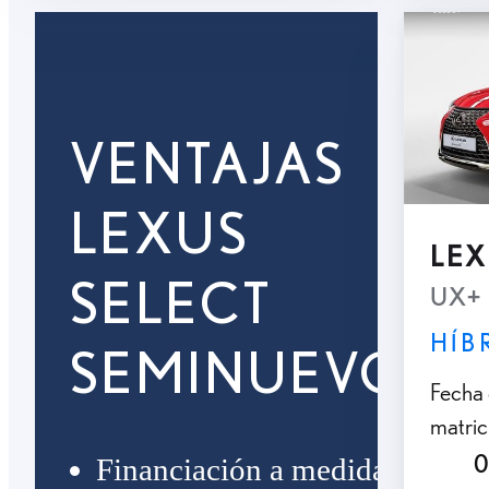
VENTAJAS
LEXUS
LEX
SELECT
UX+
HÍB
SEMINUEVOS
Fecha
matric
0
Financiación a medida