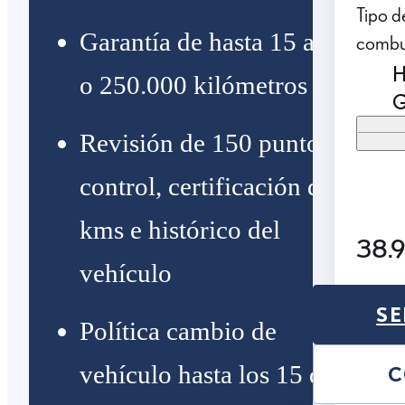
Tipo d
Garantía de hasta 15 años
combu
H
o 250.000 kilómetros
G
Revisión de 150 puntos de
control, certificación de
kms e histórico del
38.
vehículo
SE
Política cambio de
vehículo hasta los 15 días
C