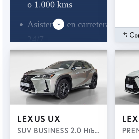
o 1.000 kms
Asistencia en carretera
Co
24/7
Posibilidad de contratar el
mantenimiento, seguro y
accesorios
Asesoramiento
LEXUS UX
LEX
personalizado por
SUV BUSINESS 2.0 Híbrido Gasolina
PREM
teléfono