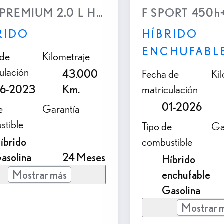
PREMIUM 2.0 L Híbrido (2WD)
F SPORT 450h+ 
RIDO
HÍBRIDO
ENCHUFABL
 de
Kilometraje
ulación
43.000
Fecha de
Ki
6-2023
Km.
matriculación
01-2026
e
Garantía
stible
Tipo de
Ga
íbrido
combustible
asolina
24 Meses
Híbrido
Mostrar más
enchufable
Gasolina
Mostrar 