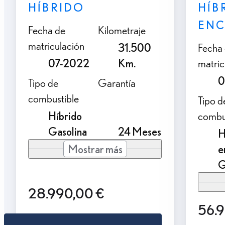
HÍBRIDO
HÍB
ENC
Fecha de
Kilometraje
matriculación
31.500
Fecha
07-2022
Km.
matric
0
Tipo de
Garantía
combustible
Tipo d
Híbrido
combu
Gasolina
24 Meses
H
Mostrar más
e
G
28.990,00 €
56.