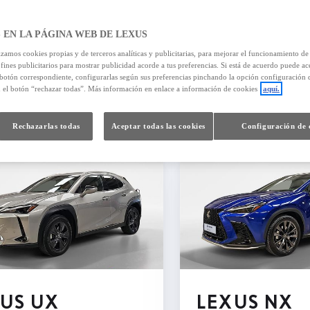
 EN LA PÁGINA WEB DE LEXUS
izamos cookies propias y de terceros analíticas y publicitarias, para mejorar el funcionamiento d
 fines publicitarios para mostrar publicidad acorde a tus preferencias. Si está de acuerdo puede ac
 botón correspondiente, configurarlas según sus preferencias pinchando la opción configuración 
579
resultados
n el botón “rechazar todas”. Más información en enlace a información de cookies
aquí.
Rechazarlas todas
Aceptar todas las cookies
Configuración de 
US UX
LEXUS NX