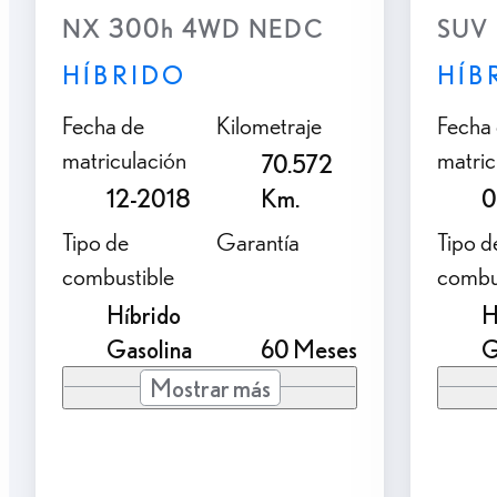
NX 300h 4WD NEDC
SUV 
HÍBRIDO
HÍB
Fecha de
Kilometraje
Fecha
matriculación
matric
70.572
12-2018
Km.
0
Tipo de
Garantía
Tipo d
combustible
combu
Híbrido
H
Gasolina
60 Meses
G
Mostrar más