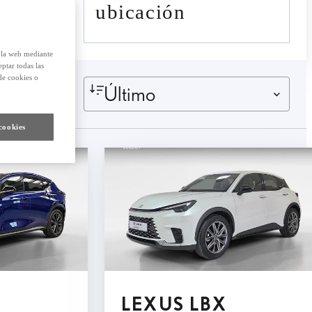
ubicación
e la web mediante
eptar todas las
de cookies o
Último
cookies
LEXUS LBX