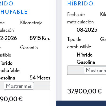
RIDO
HÍBRIDO
HUFABLE
Fecha de
Ki
matriculación
 de
Kilometraje
ulación
08-2025
2-2026
8915 Km.
Tipo de
Ga
combustible
e
Garantía
stible
Híbrido
Gasolina
íbrido
nchufable
Mostrar 
asolina
54 Meses
Mostrar más
37.900,00 €
990,00 €