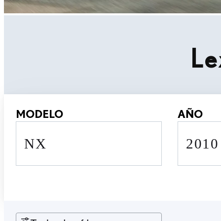
Le
MODELO
AÑO
NX
201