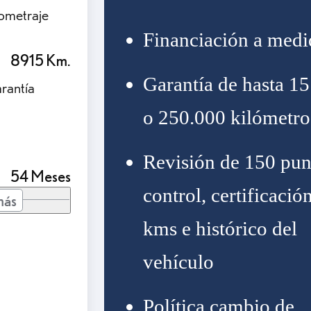
lometraje
Financiación a medi
8915 Km.
Garantía de hasta 15
rantía
o 250.000 kilómetro
Revisión de 150 pun
54 Meses
control, certificació
más
kms e histórico del
vehículo
Política cambio de