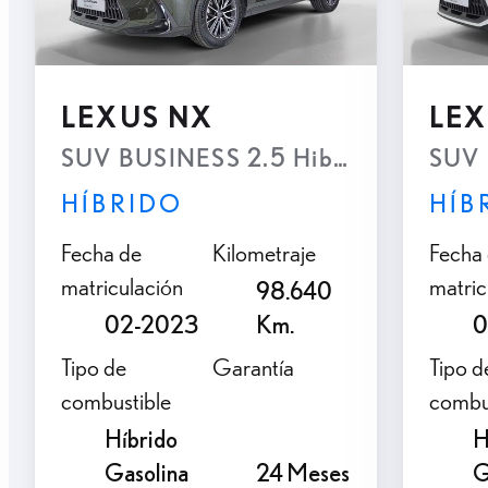
LEXUS NX
LEX
SUV BUSINESS 2.5 Hibrido HEV Tran
SUV 
HÍBRIDO
HÍB
Fecha de
Kilometraje
Fecha
matriculación
matric
98.640
02-2023
Km.
0
Tipo de
Garantía
Tipo d
combustible
combu
Híbrido
H
Gasolina
24 Meses
G