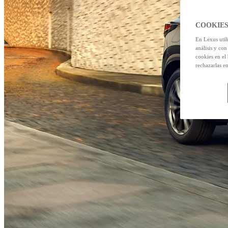
COOKIES
En Lexus util
análisis y con
cookies en el
rechazarlas e