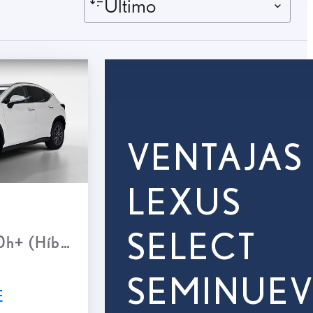
Último
VENTAJAS
LEXUS
SELECT
+ (Híbrido Enchufable)
SEMINUE
E