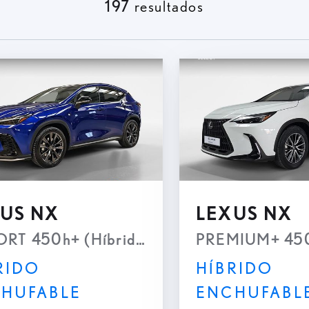
197
resultados
US NX
LEXUS NX
ORT 450h+ (Híbrido Enchufable)
PREMIUM+ 450h
RIDO
HÍBRIDO
HUFABLE
ENCHUFABL