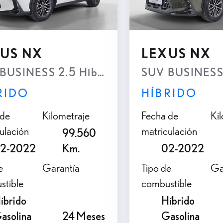
US NX
LEXUS NX
smisión Automatica e-CVT (4x4 e-Four)
BUSINESS 2.5 Hibrido HEV Transmisión A
SUV BUSINESS 
RIDO
HÍBRIDO
 de
Kilometraje
Fecha de
Ki
ulación
matriculación
99.560
2-2022
Km.
02-2022
e
Garantía
Tipo de
Ga
stible
combustible
íbrido
Híbrido
asolina
24 Meses
Gasolina