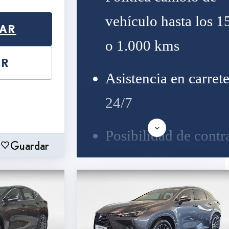
vehículo hasta los 1
NAR
o 1.000 kms
AR
Asistencia en carret
24/7
Posibilidad de contra
Guardar
mantenimiento, segu
accesorios
Asesoramiento