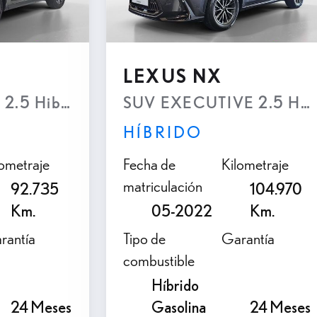
personalizado por
teléfono
LEXUS NX
utomatica e-CVT (4x2)
2.5 Hibrido HEV Transmisión Automatica 
SUV EXECUTIVE 2.5 Hibri
HÍBRIDO
lometraje
Fecha de
Kilometraje
matriculación
92.735
104.970
Km.
05-2022
Km.
rantía
Tipo de
Garantía
combustible
Híbrido
24 Meses
Gasolina
24 Meses