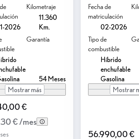
 de
Kilometraje
Fecha de
Ki
ulación
matriculación
11.360
1-2026
Km.
02-2026
e
Garantía
Tipo de
Ga
stible
combustible
íbrido
Híbrido
nchufable
enchufable
asolina
54 Meses
Gasolina
Mostrar más
Mostrar 
40,00 €
30 € /mes
56.990,00 €
ses