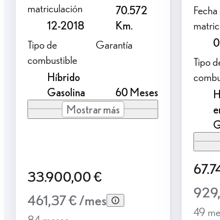
matriculación
70.572
Fecha
12-2018
Km.
matric
0
Tipo de
Garantía
combustible
Tipo d
Híbrido
combu
Gasolina
60 Meses
H
Mostrar más
e
G
67.7
33.900,00 €
929,
461,37 € /mes
49 me
84 meses