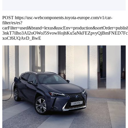
POST https://usc-webcomponents.toyota-europe.com/v1/car-
filter/es/es?
carFilter=used&brand=lexus&uscEnv=production&sortOrder=p
3nkT7iIho3AI2oOWoJ5SvowHojhKu5aNkFEZpvyQjBmFNED7Fc
xoCf6UQAvD_BwE