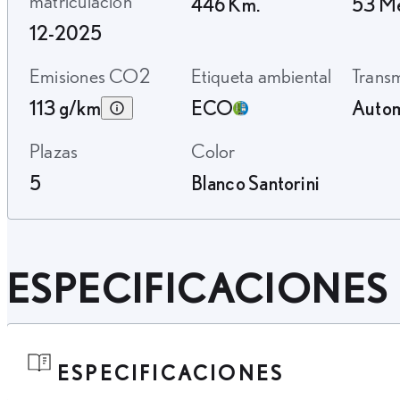
matriculación
446 Km.
53 M
12-2025
Emisiones CO2
Etiqueta ambiental
Trans
113 g/km
ECO
Autom
Plazas
Color
5
Blanco Santorini
ESPECIFICACIONES
ESPECIFICACIONES