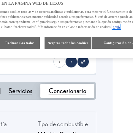
 EN LA PÁGINA WEB DE LEXUS
izamos cookies propias y de terceros analíticas y publicitarias, para mejorar el funcionamiento d
 fines publicitarios para mostrar publicidad acorde a tus preferencias. Si está de acuerdo puede ac
 botón correspondiente, configurarlas según sus preferencias pinchando la opción configuración 
n el botón “rechazar todas”. Más información en enlace a información de cookies
aquí.
Rechazarlas todas
Aceptar todas las cookies
Configuración de 
Servicios
Concesionario
ntía
Tipo de combustible