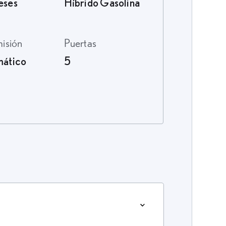
eses
Híbrido Gasolina
misión
Puertas
ático
5