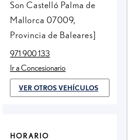
Son Castelló Palma de
Mallorca 07009,
Provincia de Baleares]
971 900 133
(Opens in new tab)
Ir a Concesionario
(Opens in new tab)
VER OTROS VEHÍCULOS
(OPENS IN NEW TAB)
HORARIO