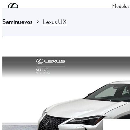
Skip to Main Content
(Press Enter)
Modelos
You are here
:
Seminuevos
Lexus UX