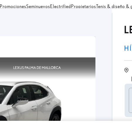
Promociones
Seminuevos
Electrified
Propietarios
Tenis & diseño &
L
H
P