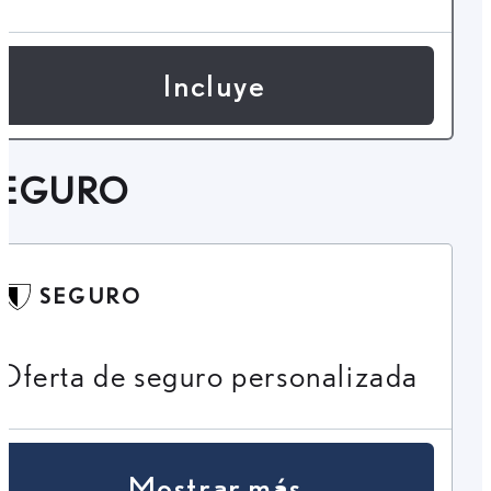
Incluye
SEGURO
SEGURO
Oferta de seguro personalizada
Mostrar más