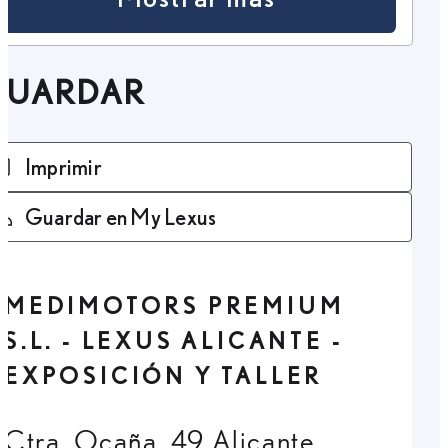
GUARDAR
Imprimir
Guardar en My Lexus
MEDIMOTORS PREMIUM
S.L. - LEXUS ALICANTE -
EXPOSICIÓN Y TALLER
Ctra. Ocaña, 49 Alicante