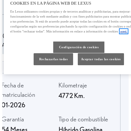
/mes
35.990,00 €
COOKIES EN LA PÁGINA WEB DE LEXUS
En Lexus utilizamos cookies propias y de terceros analíticas y publicitarias, para mejorar 
funcionamiento de la web mediante análisis y con fines publicitarios para mostrar public
Personalizar financiación
a tus preferencias. Si está de acuerdo puede aceptar todas las cookies en el botón corresp
configurarlas según sus preferencias pinchando la opción configuración de cookies o rec
el botón “rechazar todas”. Más información en enlace a información de cookies
aquí.
503,92 € /mes
49 meses
Entrada: 7100,00 €
TAE: 10,01%
Última cuota: 14.779,26 €
Configuración de cookies
Rechazarlas todas
Aceptar todas las cookies
Fecha de
Kilometraje
matriculación
4772 Km.
01-2026
Garantía
Tipo de combustible
54 Meses
Híbrido Gasolina