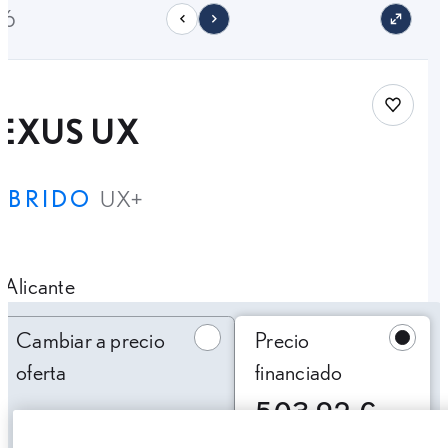
16
Save car
LEXUS UX
ÍBRIDO
UX+
Alicante
Cambiar a precio oferta
Cambiar a precio
Precio
oferta
financiado
503,92 €