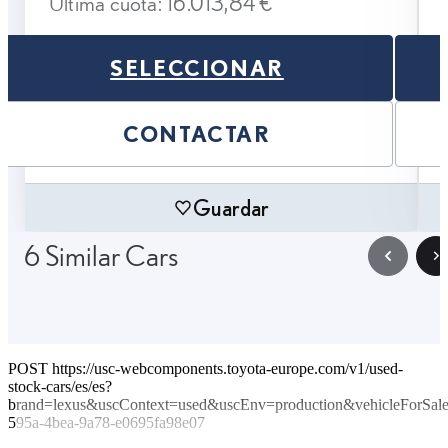
Última cuota: 16.013,84 €
SELECCIONAR
CONTACTAR
Guardar
6 Similar Cars
POST https://usc-webcomponents.toyota-europe.com/v1/used-
stock-cars/es/es?
brand=lexus&uscContext=used&uscEnv=production&vehicleForSal
595a-4bea-9a78-e0695fa98e07