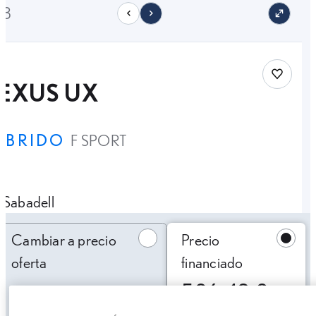
13
Save car
LEXUS UX
ÍBRIDO
F SPORT
Sabadell
Cambiar a precio oferta
Cambiar a precio
Precio
oferta
financiado
506,42 €