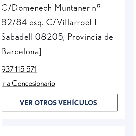
C/Domenech Muntaner nº
82/84 esq. C/Villarroel 1
Sabadell 08205, Provincia de
Barcelona]
937 115 571
(Opens in new tab)
Ir a Concesionario
(Opens in new tab)
VER OTROS VEHÍCULOS
(OPENS IN NEW TAB)