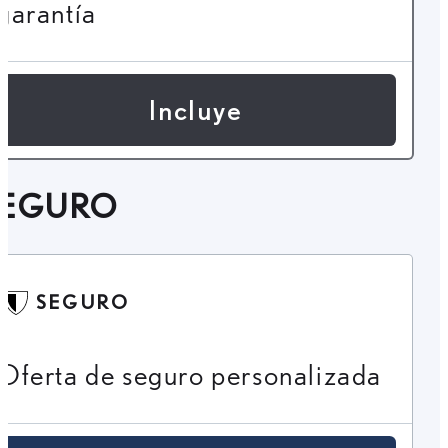
garantía
Incluye
SEGURO
SEGURO
Oferta de seguro personalizada