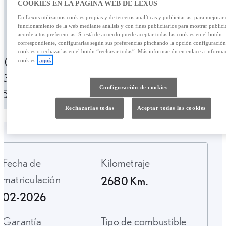
/mes
COOKIES EN LA PÁGINA WEB DE LEXUS
36.900,00 €
En Lexus utilizamos cookies propias y de terceros analíticas y publicitarias, para mejorar 
funcionamiento de la web mediante análisis y con fines publicitarios para mostrar public
acorde a tus preferencias. Si está de acuerdo puede aceptar todas las cookies en el botón
Personalizar financiación
correspondiente, configurarlas según sus preferencias pinchando la opción configuración
cookies o rechazarlas en el botón “rechazar todas”. Más información en enlace a informa
506,42 € /mes
49 meses
Entrada:
cookies
aquí.
7300,00 €
TAE: 10,00%
Última cuota:
Configuración de cookies
15.709,67 €
Rechazarlas todas
Aceptar todas las cookies
Fecha de
Kilometraje
matriculación
2680 Km.
02-2026
Garantía
Tipo de combustible