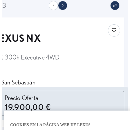
/23
Save car
LEXUS NX
X 300h Executive 4WD
San Sebastián
Personalizar cuota
Precio Oferta
19.900,00 €
COOKIES EN LA PÁGINA WEB DE LEXUS