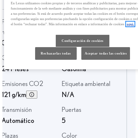
En Lexus utilizamos cookies propias y de terceros analíticas y publicitarias, para mejorar 
funcionamiento de la web mediante análisis y con fines publicitarios para mostrar public
a tus preferencias. Si está de acuerdo puede aceptar todas las cookies en el botón corresp
configurarlas según sus preferencias pinchando la opción configuración de cookies o rec
Fecha de
Kilometraje
el botón “rechazar todas”. Más información en enlace a información de cookies
aquí.
matriculación
194.424 Km.
05-2015
Configuración de cookies
Rechazarlas todas
Aceptar todas las cookies
Garantía
Tipo de combustible
24 Meses
Gasolina
Emisiones CO2
Etiqueta ambiental
121 g/km
N/A
Transmisión
Puertas
Automático
5
Plazas
Color