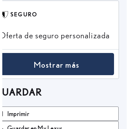
SEGURO
Oferta de seguro personalizada
Mostrar más
GUARDAR
Imprimir
Guardar en My Lexus