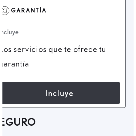
GARANTÍA
Incluye
Los servicios que te ofrece tu
garantía
Incluye
SEGURO