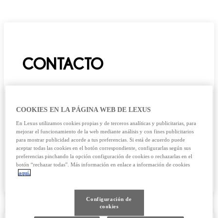
CONTACTO
COOKIES EN LA PÁGINA WEB DE LEXUS
+34 943 20 09 84
En Lexus utilizamos cookies propias y de terceros analíticas y publicitarias, para
contacto@sansebastian.lexusaut
mejorar el funcionamiento de la web mediante análisis y con fines publicitarios
para mostrar publicidad acorde a tus preferencias. Si está de acuerdo puede
o.es
aceptar todas las cookies en el botón correspondiente, configurarlas según sus
preferencias pinchando la opción configuración de cookies o rechazarlas en el
botón “rechazar todas”. Más información en enlace a información de cookies
aquí.
Configuración de
cookies