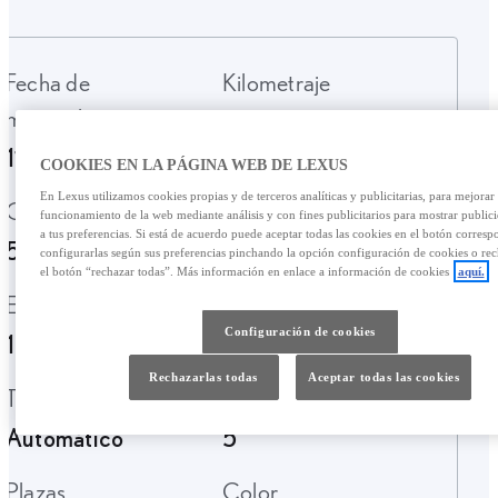
Fecha de
Kilometraje
matriculación
8500 Km.
11-2025
COOKIES EN LA PÁGINA WEB DE LEXUS
En Lexus utilizamos cookies propias y de terceros analíticas y publicitarias, para mejorar 
Garantía
Tipo de combustible
funcionamiento de la web mediante análisis y con fines publicitarios para mostrar public
a tus preferencias. Si está de acuerdo puede aceptar todas las cookies en el botón corresp
52 Meses
Híbrido Gasolina
configurarlas según sus preferencias pinchando la opción configuración de cookies o rec
el botón “rechazar todas”. Más información en enlace a información de cookies
aquí.
Emisiones CO2
Etiqueta ambiental
Configuración de cookies
128 g/km
N/A
Rechazarlas todas
Aceptar todas las cookies
Transmisión
Puertas
Automático
5
Plazas
Color