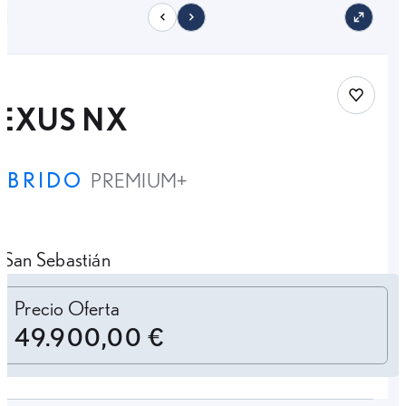
11
Save car
LEXUS NX
ÍBRIDO
PREMIUM+
San Sebastián
Personalizar cuota
Precio Oferta
49.900,00 €