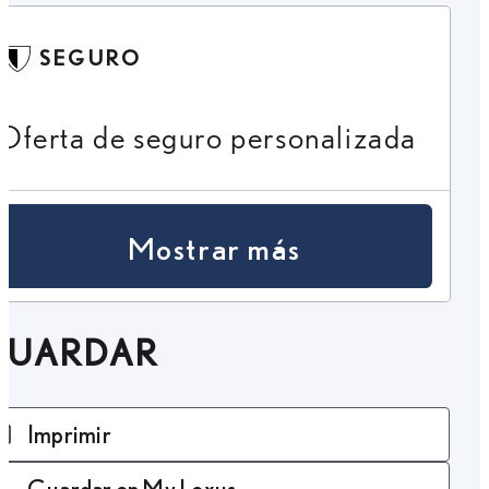
SEGURO
Oferta de seguro personalizada
Mostrar más
GUARDAR
Imprimir
Guardar en My Lexus