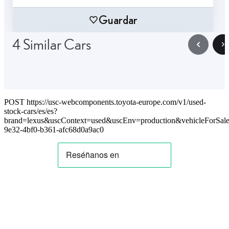
Guardar
4 Similar Cars
POST https://usc-webcomponents.toyota-europe.com/v1/used-
stock-cars/es/es?
brand=lexus&uscContext=used&uscEnv=production&vehicleForSal
9e32-4bf0-b361-afc68d0a9ac0