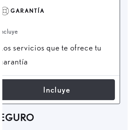
GARANTÍA
Incluye
Los servicios que te ofrece tu
garantía
Incluye
SEGURO