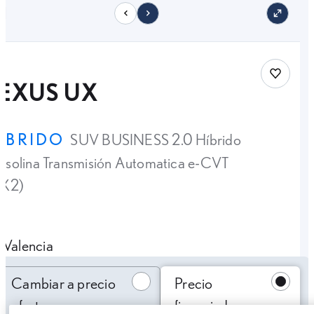
11
Save car
LEXUS UX
ÍBRIDO
SUV BUSINESS 2.0 Híbrido
solina Transmisión Automatica e-CVT
4X2)
Valencia
Cambiar a precio oferta
Cambiar a precio
Precio
oferta
financiado