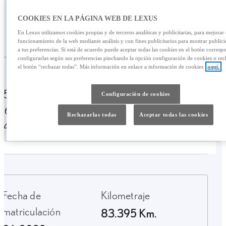
459,67 €
COOKIES EN LA PÁGINA WEB DE LEXUS
En Lexus utilizamos cookies propias y de terceros analíticas y publicitarias, para mejorar 
/mes
27.995,00 €
funcionamiento de la web mediante análisis y con fines publicitarios para mostrar public
a tus preferencias. Si está de acuerdo puede aceptar todas las cookies en el botón corresp
configurarlas según sus preferencias pinchando la opción configuración de cookies o rec
el botón “rechazar todas”. Más información en enlace a información de cookies
aquí.
Personalizar financiación
459,67 € /mes
49 meses
Entrada:
Configuración de cookies
5600,00 €
TAE: 10,13%
Última cuota:
Rechazarlas todas
Aceptar todas las cookies
7498,12 €
Fecha de
Kilometraje
matriculación
83.395 Km.