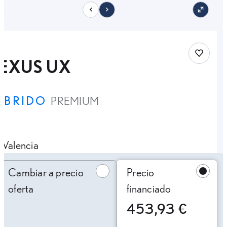
11
Save car
LEXUS UX
ÍBRIDO
PREMIUM
Valencia
Cambiar a precio oferta
Cambiar a precio
Precio
oferta
financiado
453,93 €