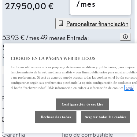
/mes
27.950,00 €
Personalizar financiación
453,93 € /mes
49 meses
Entrada:
5500,00 €
TAE: 10,12%
Última cuota:
7910,83 €
COOKIES EN LA PÁGINA WEB DE LEXUS
En Lexus utilizamos cookies propias y de terceros analíticas y publicitarias, para mejorar 
funcionamiento de la web mediante análisis y con fines publicitarios para mostrar public
a tus preferencias. Si está de acuerdo puede aceptar todas las cookies en el botón corresp
configurarlas según sus preferencias pinchando la opción configuración de cookies o rec
el botón “rechazar todas”. Más información en enlace a información de cookies
aquí.
Fecha de
Kilometraje
Configuración de cookies
matriculación
69.200 Km.
Rechazarlas todas
Aceptar todas las cookies
03-2022
Garantía
Tipo de combustible