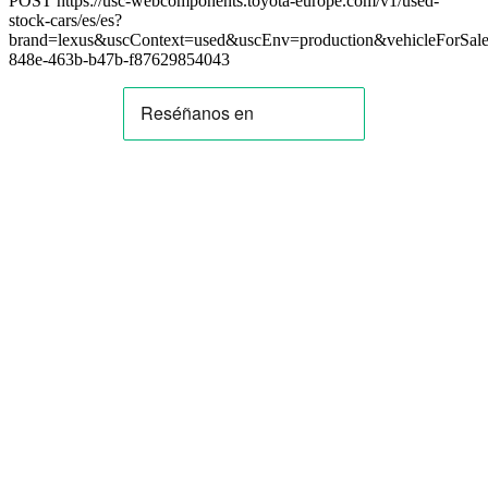
POST https://usc-webcomponents.toyota-europe.com/v1/used-
stock-cars/es/es?
brand=lexus&uscContext=used&uscEnv=production&vehicleForSal
848e-463b-b47b-f87629854043