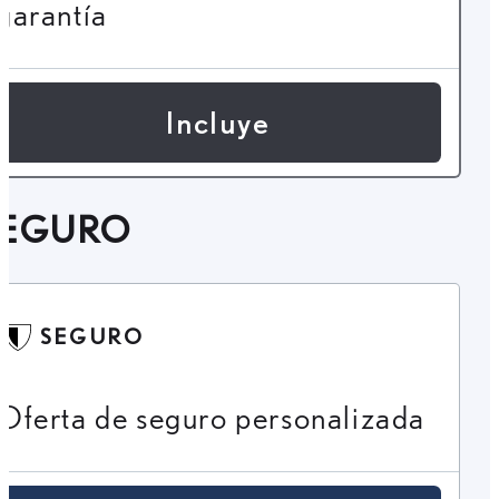
garantía
Incluye
SEGURO
SEGURO
Oferta de seguro personalizada