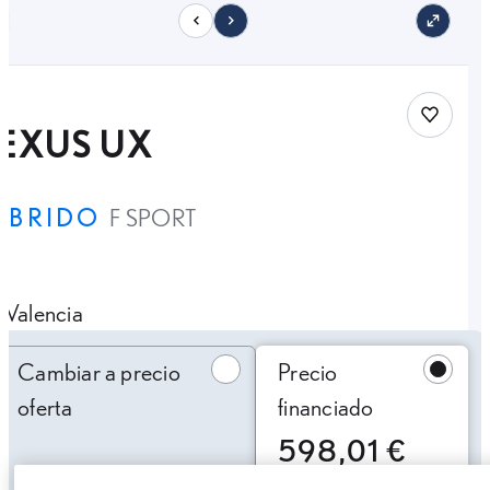
11
Save car
LEXUS UX
ÍBRIDO
F SPORT
Valencia
Cambiar a precio oferta
Cambiar a precio
Precio
oferta
financiado
598,01 €