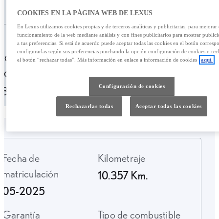
/mes
39.750,00 €
COOKIES EN LA PÁGINA WEB DE LEXUS
En Lexus utilizamos cookies propias y de terceros analíticas y publicitarias, para mejorar 
Personalizar financiación
funcionamiento de la web mediante análisis y con fines publicitarios para mostrar public
a tus preferencias. Si está de acuerdo puede aceptar todas las cookies en el botón corresp
configurarlas según sus preferencias pinchando la opción configuración de cookies o rec
598,01 € /mes
49 meses
Entrada:
el botón “rechazar todas”. Más información en enlace a información de cookies
aquí.
7900,00 €
TAE: 10,06%
Última cuota:
Configuración de cookies
13.859,34 €
Rechazarlas todas
Aceptar todas las cookies
Fecha de
Kilometraje
matriculación
10.357 Km.
05-2025
Garantía
Tipo de combustible