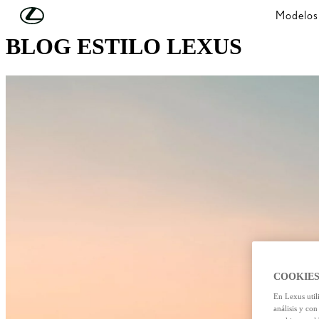
Skip to Main Content
(Press Enter)
Modelos
BLOG ESTILO LEXUS
COOKIES
En Lexus util
análisis y con