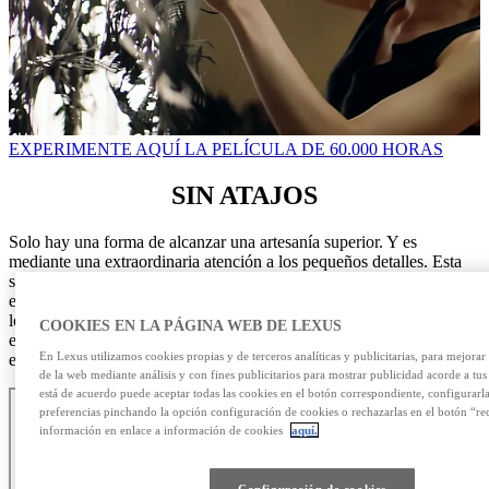
EXPERIMENTE AQUÍ LA PELÍCULA DE 60.000 HORAS
SIN ATAJOS
Solo hay una forma de alcanzar una artesanía superior. Y es
mediante una extraordinaria atención a los pequeños detalles. Esta
serie repasa desde los conductores de pruebas, los cuales son
evaluados antes de iniciar su trabajo, hasta la habitación en la que
los futuros maestros Takumi ejercitan sus sentidos. En definitiva,
COOKIES EN LA PÁGINA WEB DE LEXUS
estos episodios son la constatación de que nada tiene una
En Lexus utilizamos cookies propias y de terceros analíticas y publicitarias, para mejora
elaboración comparable a la de un Lexus.
de la web mediante análisis y con fines publicitarios para mostrar publicidad acorde a tus 
está de acuerdo puede aceptar todas las cookies en el botón correspondiente, configurarl
preferencias pinchando la opción configuración de cookies o rechazarlas en el botón “re
información en enlace a información de cookies
aquí.