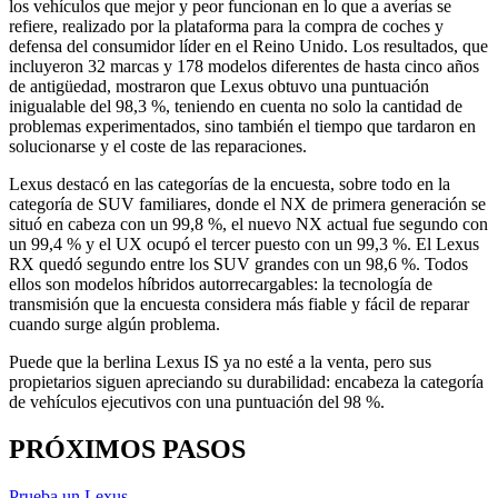
los vehículos que mejor y peor funcionan en lo que a averías se
refiere, realizado por la plataforma para la compra de coches y
defensa del consumidor líder en el Reino Unido. Los resultados, que
incluyeron 32 marcas y 178 modelos diferentes de hasta cinco años
de antigüedad, mostraron que Lexus obtuvo una puntuación
inigualable del 98,3 %, teniendo en cuenta no solo la cantidad de
problemas experimentados, sino también el tiempo que tardaron en
solucionarse y el coste de las reparaciones.
Lexus destacó en las categorías de la encuesta, sobre todo en la
categoría de SUV familiares, donde el NX de primera generación se
situó en cabeza con un 99,8 %, el nuevo NX actual fue segundo con
un 99,4 % y el UX ocupó el tercer puesto con un 99,3 %. El Lexus
RX quedó segundo entre los SUV grandes con un 98,6 %. Todos
ellos son modelos híbridos autorrecargables: la tecnología de
transmisión que la encuesta considera más fiable y fácil de reparar
cuando surge algún problema.
Puede que la berlina Lexus IS ya no esté a la venta, pero sus
propietarios siguen apreciando su durabilidad: encabeza la categoría
de vehículos ejecutivos con una puntuación del 98 %.
PRÓXIMOS PASOS
Prueba un Lexus