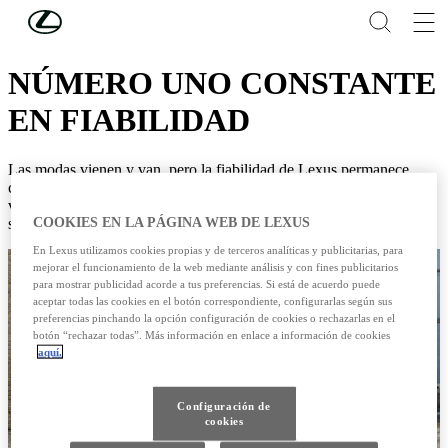
Skip to Main Content
(Press Enter)
NOTICIAS DE LEXUS
NÚMERO UNO CONSTANTE
EN FIABILIDAD
Las modas vienen y van, pero la fiabilidad de Lexus permanece
constante año tras año. La calidad duradera de sus vehículos ha
vuelto a ser reconocida con el número uno en la encuesta anual
COOKIES EN LA PÁGINA WEB DE LEXUS
sobre fiabilidad "What Car?" por séptima vez.
En Lexus utilizamos cookies propias y de terceros analíticas y publicitarias, para
mejorar el funcionamiento de la web mediante análisis y con fines publicitarios
para mostrar publicidad acorde a tus preferencias. Si está de acuerdo puede
aceptar todas las cookies en el botón correspondiente, configurarlas según sus
preferencias pinchando la opción configuración de cookies o rechazarlas en el
botón “rechazar todas”. Más información en enlace a información de cookies
aquí.
Configuración de
cookies