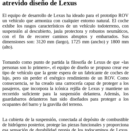
atrevido diseño de Lexus
El equipo de desarrollo de Lexus ha ideado para el prototipo ROV
un vehículo que armoniza con cualquier entorno natural. El coche
exhibe los rasgos característicos de un vehículo todoterreno, con
suspensión al descubierto, jaula protectora y robustos neumáticos,
con el fin de recorrer caminos abruptos y embarrados. Sus
dimensiones son: 3120 mm (largo), 1725 mm (ancho) y 1800 mm
(alto).
Tomando como punto de partida la filosofía de Lexus de que «las
personas son lo primero», el equipo de diseño se propuso crear ese
tipo de vehículo que la gente espera de un fabricante de coches de
lujo, pero sin perder el enérgico rendimiento de un ROV. Como
consecuencia, se ha creado una carrocería capaz de proteger a los
pasajeros, que incorpora la icónica rejilla de Lexus y mantiene un
recorrido suficiente para la suspensión delantera. Además, los
guardabarros delanteros han sido diseñados para proteger a los
ocupantes del barro y la gravilla del terreno.
La cubierta de la suspensión, conectada al depósito de combustible
de hidrógeno posterior, protege las piezas funcionales y proporciona
esa sensación de durabilidad propia de los todocaminos de Lexus.