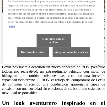
En Lexus utilizamos cookies propias y de terceros analíticas y publicitarias, para
mejorar el funcionamiento de la web mediante análisis y con fines publicitarios
para mostrar publicidad acorde a tus preferencias. Si está de acuerdo puede
aceptar todas las cookies en el botón correspondiente, configurarlas según sus
preferencias pinchando la opción configuración de cookies o rechazarlas en el
El prototipo Lexus ROV (vehículo todoterreno recreativo)
botón “rechazar todas”. Más información en enlace a información de cookies
ofrece una experiencia premium a aquellos conductores que
aquí.
quieren descubrir con elegancia y estilo el lado salvaje de la
naturaleza.
El vehículo hace gala del atrevido diseño y de la artesanía
Configuración de
superior que son las señas de identidad de Lexus
cookies
El vehículo incorpora el primer motor de hidrógeno de Lexus,
con el que logra la diversión de conducir un todoterreno, pero
Rechazarlas todas
Aceptar todas las cookies
atendiendo a la demanda de bajas emisiones de carbono que
exige la sociedad del futuro
Lexus nos invita a descubrir un nuevo concepto de ROV (vehículo
todoterreno recreativo), un extraordinario vehículo con motor de
hidrógeno que combina emisiones casi cero con una increíble
capacidad todoterreno. El ROV es reflejo del compromiso de Lexus
de continuar ofreciendo una conducción apasionante capaz de
coexistir con una sociedad sin emisiones de carbono con sistemas de
movilidad responsables.
Un look aventurero inspirado en el