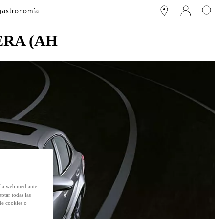
 gastronomía
RA (AH
e la web mediante
eptar todas las
de cookies o