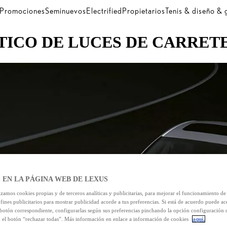
Promociones
Seminuevos
Electrified
Propietarios
Tenis & diseño &
ICO DE LUCES DE CARRETE
 EN LA PÁGINA WEB DE LEXUS
izamos cookies propias y de terceros analíticas y publicitarias, para mejorar el funcionamiento d
 fines publicitarios para mostrar publicidad acorde a tus preferencias. Si está de acuerdo puede ac
 botón correspondiente, configurarlas según sus preferencias pinchando la opción configuración 
n el botón “rechazar todas”. Más información en enlace a información de cookies
aquí.