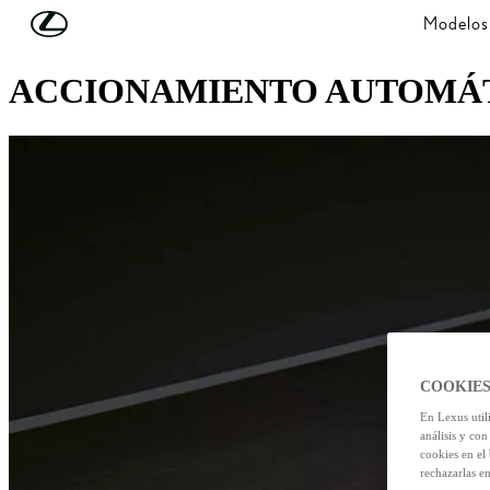
Skip to Main Content
(Press Enter)
Modelos
LEXUS SAFETY SYSTEM +
ACCIONAMIENTO AUTOMÁT
COOKIES
En Lexus util
análisis y con
cookies en el
rechazarlas e