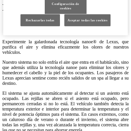
Configuración de
LEXUS NANOE®
cookies
Rechazarlas todas
Aceptar todas las cookies
Experimente la galardonada tecnología nanoe® de Lexus, que
purifica el aire y elimina eficazmente los olores de nuestros
vehículos.
Nuestro sistema no solo enfría el aire que entra en el habitáculo, sino
que además utiliza la tecnología nanoe para eliminar los olores y
humedecer el cabello y la piel de los ocupantes. Los pasajeros de
Lexus aprecian sentirse como recién salidos de un spa al llegar a su
destino.
El sistema se ajusta automáticamente al detectar si un asiento está
ocupado. Las rejillas se abren si el asiento está ocupado, pero
permanecen cerradas si no lo está. El vehículo también detecta la
temperatura exterior e interior para determinar la temperatura y el
nivel de potencia óptimos para el sistema. En casos extremos, como
un caluroso día de verano o durante el invierno, el sistema abre
todas las rejillas y, una vez alcanzada la temperatura correcta, cierra
las que no se necesitan para ahorrar energía.