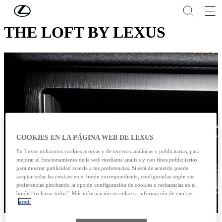
Skip to Main Content
(Press Enter)
THE LOFT BY LEXUS
COOKIES EN LA PÁGINA WEB DE LEXUS
En Lexus utilizamos cookies propias y de terceros analíticas y publicitarias, para
mejorar el funcionamiento de la web mediante análisis y con fines publicitarios
para mostrar publicidad acorde a tus preferencias. Si está de acuerdo puede
aceptar todas las cookies en el botón correspondiente, configurarlas según sus
preferencias pinchando la opción configuración de cookies o rechazarlas en el
botón “rechazar todas”. Más información en enlace a información de cookies
aquí.