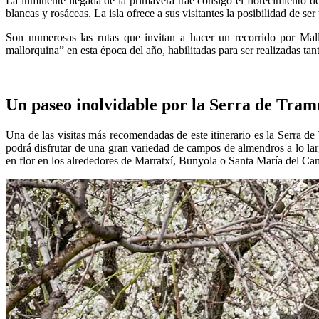
La inminente llegada de la primavera trae consigo el florecimiento 
blancas y rosáceas. La isla ofrece a sus visitantes la posibilidad de s
Son numerosas las rutas que invitan a hacer un recorrido por Mall
mallorquina” en esta época del año, habilitadas para ser realizadas tan
Un paseo inolvidable por la Serra de Tra
Una de las visitas más recomendadas de este itinerario es la Serra 
podrá disfrutar de una gran variedad de campos de almendros a lo larg
en flor en los alrededores de Marratxí, Bunyola o Santa María del Camí