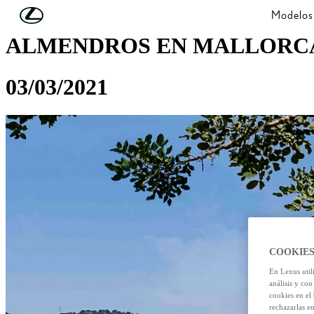
Skip to Main Content
(Press Enter)
Modelos
ALMENDROS EN MALLORC
03/03/2021
COOKIES
En Lexus util
análisis y con
cookies en el
rechazarlas e