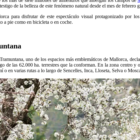
de los más de siete millones de almendros que albergan los campos de
M
er testigo de la belleza de este fenómeno natural desde el mes de febrero
orca para disfrutar de este espectáculo visual protagonizado por l
to a pie como en bicicleta o en coche.
muntana
de Tramuntana, uno de los espacios más emblemáticos de Mallorca, decla
o de las 62.000 ha. terrestres que la conforman. En la zona centro y o
 o en varias rutas a lo largo de Sencelles, Inca, Lloseta, Selva o Mosca