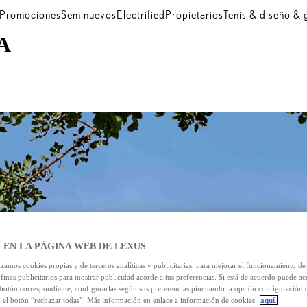
Promociones
Seminuevos
Electrified
Propietarios
Tenis & diseño &
A
 EN LA PÁGINA WEB DE LEXUS
izamos cookies propias y de terceros analíticas y publicitarias, para mejorar el funcionamiento d
 fines publicitarios para mostrar publicidad acorde a tus preferencias. Si está de acuerdo puede ac
 botón correspondiente, configurarlas según sus preferencias pinchando la opción configuración 
n el botón “rechazar todas”. Más información en enlace a información de cookies
aquí.