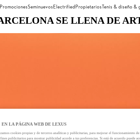
Promociones
Seminuevos
Electrified
Propietarios
Tenis & diseño &
ARCELONA SE LLENA DE AR
 EN LA PÁGINA WEB DE LEXUS
izamos cookies propias y de terceros analíticas y publicitarias, para mejorar el funcionamiento d
 fines publicitarios para mostrar publicidad acorde a tus preferencias. Si está de acuerdo puede ac