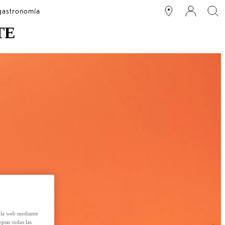
 gastronomía
TE
e la web mediante
eptar todas las