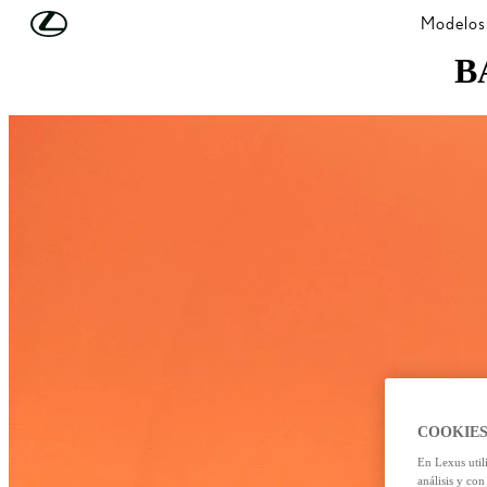
Skip to Main Content
(Press Enter)
Modelos
B
COOKIES
En Lexus util
análisis y con