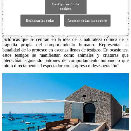
13/07/2022
Configuración de
cookies
Lo arriesgado y lo radical llega a Ibiza, y no precisamente hablamos
de su oferta de ocio. Eva Beresin (Budapest, 1955) es la artista que
Rechazarlas todas
Aceptar todas las cookies
protagonizará la próxima exposición anual de la Fundación La Nave
Salinas de Ibiza. Beresin es una artista que apuesta por lo arriesgado
y radical, y tal y como asegura la galería, la muestra “expone obras
pictóricas que se centran en la idea de la naturaleza cómica de la
tragedia propia del comportamiento humano. Representan la
banalidad de lo grotesco en escenas llenas de testigos. En ocasiones,
estos testigos se manifiestan como animales y criaturas que
interactúan siguiendo patrones de comportamiento humano o que
miran directamente al espectador con sorpresa o desesperación”.