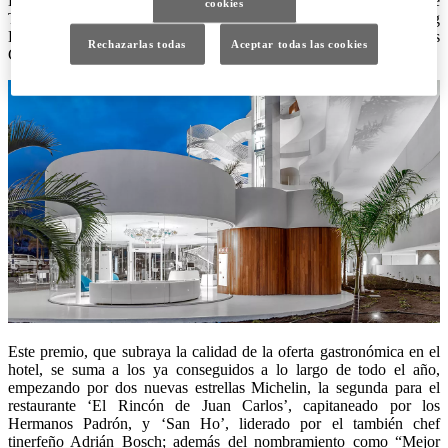
El hotel Royal Hideaway Corales Resort 5*, ubicado en el sur de
cookies
Tenerife, ha sido reconocido en la categoría “Best dining
Experience” en la última edición de los premios internacionales
Rechazarlas todas
Aceptar todas las cookies
Condé Nast Johansens a la Excelencia 2024.
Este premio, que subraya la calidad de la oferta gastronómica en el
hotel, se suma a los ya conseguidos a lo largo de todo el año,
empezando por dos nuevas estrellas Michelin, la segunda para el
restaurante ‘El Rincón de Juan Carlos’, capitaneado por los
Hermanos Padrón, y ‘San Ho’, liderado por el también chef
tinerfeño Adrián Bosch; además del nombramiento como “Mejor