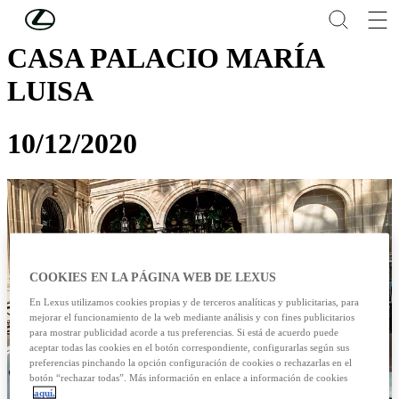
Skip to Main Content
(Press Enter)
CASA PALACIO MARÍA
LUISA
10/12/2020
COOKIES EN LA PÁGINA WEB DE LEXUS
En Lexus utilizamos cookies propias y de terceros analíticas y publicitarias, para
mejorar el funcionamiento de la web mediante análisis y con fines publicitarios
para mostrar publicidad acorde a tus preferencias. Si está de acuerdo puede
aceptar todas las cookies en el botón correspondiente, configurarlas según sus
preferencias pinchando la opción configuración de cookies o rechazarlas en el
botón “rechazar todas”. Más información en enlace a información de cookies
aquí.