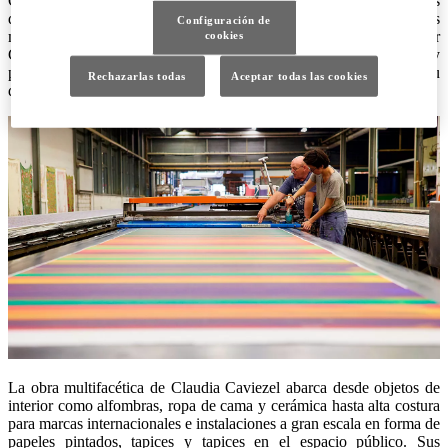
Claudia Caviezel es una de las diseñadoras textiles más destacadas
de Suiza. Lleva más de veinte años trabajando con tejidos y otros
Configuración de
materiales. “Claudia Caviezel: Caleidoscopio”, en el Museum für
cookies
Gestaltung Zürich, es la primera muestra completa de su colorido y
premiado trabajo y promete brindar a los visitantes una idea de su
Rechazarlas todas
Aceptar todas las cookies
distintivo estilo de trabajo.
La obra multifacética de Claudia Caviezel abarca desde objetos de
interior como alfombras, ropa de cama y cerámica hasta alta costura
para marcas internacionales e instalaciones a gran escala en forma de
papeles pintados, tapices y tapices en el espacio público. Sus